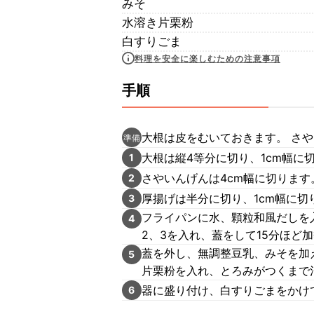
みそ
水溶き片栗粉
白すりごま
料理を安全に楽しむための注意事項
手順
大根は皮をむいておきます。 さ
準備
大根は縦4等分に切り、1cm幅に
1
さやいんげんは4cm幅に切ります
2
厚揚げは半分に切り、1cm幅に切
3
フライパンに水、顆粒和風だしを
4
2、3を入れ、蓋をして15分ほど
蓋を外し、無調整豆乳、みそを加
5
片栗粉を入れ、とろみがつくまで
器に盛り付け、白すりごまをかけ
6