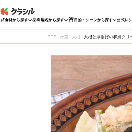
食材から探す
料理名から探す
目的・シーンから探す
公式レ
TOP
野菜
大根
大根と厚揚げの和風クリ