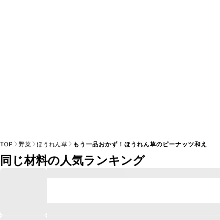
A
※日持ちは目安です。
こちら
の注意事項をご確認の上、正し
TOP
野菜
ほうれん草
もう一品おかず！ほうれん草のピーナッツ和え
同じ材料の人気ランキング