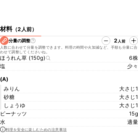
材料
（
2人前
）
2
分量の調整
人前
人数に合わせて分量を調整できます。料理の時間や火加減など、手順も分量に合
わせて調整してくださいね。
ほうれん草 (150g)
6株
塩
少々
(A)
みりん
大さじ1
砂糖
大さじ1
しょうゆ
大さじ1
ピーナッツ
15g
水
適量
料理を安全に楽しむための注意事項