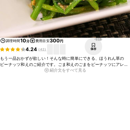
2317
10
300
調理時間
費用目安
分
円
4.24
保存
(
42
)
もう一品おかずが欲しい！そんな時に簡単にできる、ほうれん草の
ピーナッツ和えのご紹介です。ごま和えのごまをピーナッツにアレン
紹介文をすべて見る
ジしたメニューです。ピーナッツの香ばしい風味がやみつきになりま
す。ほうれん草の代わりに葉野菜やいんげんを使ってもいいですね！