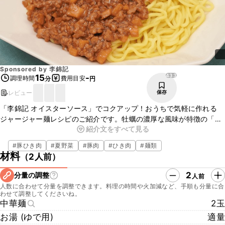
Sponsored by
李錦記
433
15
-
調理時間
費用目安
分
円
レビュー
保存
「李錦記 オイスターソース」でコクアップ！おうちで気軽に作れる
ジャージャー麺レシピのご紹介です。牡蠣の濃厚な風味が特徴の「李
紹介文をすべて見る
錦記 オイスターソース」を使うことで、一気に味に深みが出ます。粗
めに刻んだタケノコの食感もアクセントになり、やみつきになる一品
#
豚ひき肉
#
夏野菜
#
豚肉
#
ひき肉
#
麺類
ですよ。ランチや夕飯にぴったりですのでぜひお試しくださいね。
材料
（
2人前
）
2
分量の調整
人前
人数に合わせて分量を調整できます。料理の時間や火加減など、手順も分量に合
わせて調整してくださいね。
中華麺
2玉
お湯 (ゆで用)
適量