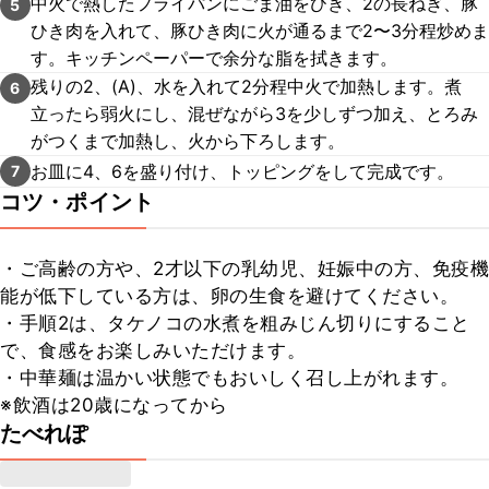
中火で熱したフライパンにごま油をひき、2の長ねぎ、豚
5
ひき肉を入れて、豚ひき肉に火が通るまで2〜3分程炒めま
す。キッチンペーパーで余分な脂を拭きます。
残りの2、(A)、水を入れて2分程中火で加熱します。煮
6
立ったら弱火にし、混ぜながら3を少しずつ加え、とろみ
がつくまで加熱し、火から下ろします。
お皿に4、6を盛り付け、トッピングをして完成です。
7
コツ・ポイント
・ご高齢の方や、2才以下の乳幼児、妊娠中の方、免疫機
能が低下している方は、卵の生食を避けてください。

・手順2は、タケノコの水煮を粗みじん切りにすること
で、食感をお楽しみいただけます。

・中華麺は温かい状態でもおいしく召し上がれます。

※飲酒は20歳になってから
たべれぽ