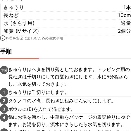
きゅうり
1本
長ねぎ
10cm
水 (さらす用)
適量
卵黄 (Mサイズ)
2個分
料理を安全に楽しむための注意事項
手順
きゅうりはヘタを切り落としておきます。トッピング用の
準備
長ねぎは千切りにして白髪ねぎにします。水に5分程さら
し、水気を切っておきます。
きゅうりは千切りにします。
1
タケノコの水煮、長ねぎは粗みじん切りにします。
2
ボウルに(B)を入れて混ぜます。
3
鍋にお湯を沸かし、中華麺をパッケージの表記通りにゆで
4
ます。お湯を切り、流水にさらしたら水気を切ります。