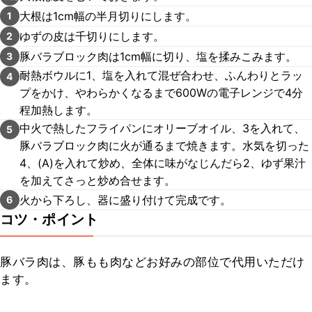
大根は1cm幅の半月切りにします。
1
ゆずの皮は千切りにします。
2
豚バラブロック肉は1cm幅に切り、塩を揉みこみます。
3
耐熱ボウルに1、塩を入れて混ぜ合わせ、ふんわりとラッ
4
プをかけ、やわらかくなるまで600Wの電子レンジで4分
程加熱します。
中火で熱したフライパンにオリーブオイル、3を入れて、
5
豚バラブロック肉に火が通るまで焼きます。水気を切った
4、(A)を入れて炒め、全体に味がなじんだら2、ゆず果汁
を加えてさっと炒め合せます。
火から下ろし、器に盛り付けて完成です。
6
コツ・ポイント
豚バラ肉は、豚もも肉などお好みの部位で代用いただけ
ます。