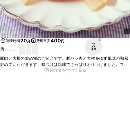
34
20
400
調理時間
費用目安
分
円
レビュー
保存
豚肉と大根の炒め物のご紹介です。豚バラ肉と大根をゆず風味の和風
炒めでいただきます。味つけは塩味でさっぱりと仕上げました。フラ
紹介文をすべて見る
イパン1つで簡単に作れますので、忙しい時におすすめの一品です
よ。ぜひお試しくださいね。