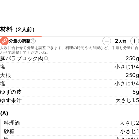
材料
（
2人前
）
2
分量の調整
人前
人数に合わせて分量を調整できます。料理の時間や火加減など、手順も分量に合
わせて調整してくださいね。
豚バラブロック肉
250g
塩
小さじ1/4
大根
250g
塩
小さじ1/4
ゆずの皮
5g
ゆず果汁
大さじ1.5
(A)
料理酒
大さじ2
砂糖
小さじ1