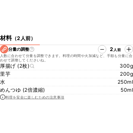
材料
（
2人前
）
2
分量の調整
人前
人数に合わせて分量を調整できます。料理の時間や火加減など、手順も分量に合
わせて調整してくださいね。
厚揚げ (2枚)
300g
里芋
200g
水
250ml
めんつゆ (2倍濃縮)
50ml
料理を安全に楽しむための注意事項