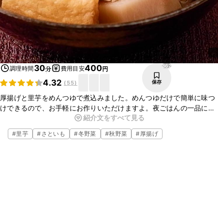
862
30
400
調理時間
費用目安
分
円
4.32
保存
(
55
)
厚揚げと里芋をめんつゆで煮込みました。めんつゆだけで簡単に味つ
けできるので、お手軽にお作りいただけますよ。夜ごはんの一品にい
紹介文をすべて見る
かがでしょうか。ぜひお試しください。
#
里芋
#
さといも
#
冬野菜
#
秋野菜
#
厚揚げ