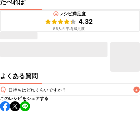
たべれぽ
レシピ満足度
4.32
55
人の平均満足度
よくある質問
Q
日持ちはどれくらいですか？
+
このレシピをシェアする
保存期間は冷蔵で翌日中が目安です。なるべくお早めにお召
し上がりください。

A
※日持ちは目安です。
こちら
の注意事項をご確認の上、正し