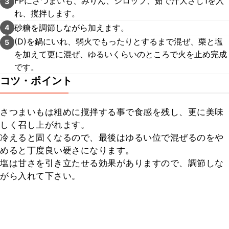
FPにさつまいも、みりん、シロップ、茹で汁大さじ1を入
3
れ、撹拌します。
砂糖を調節しながら加えます。
4
(D)を鍋にいれ、弱火でもったりとするまで混ぜ、栗と塩
5
を加えて更に混ぜ、ゆるいくらいのところで火を止め完成
です。
コツ・ポイント
さつまいもは粗めに撹拌する事で食感を残し、更に美味
しく召し上がれます。

冷えると固くなるので、最後はゆるい位で混ぜるのをや
めると丁度良い硬さになります。

塩は甘さを引き立たせる効果がありますので、調節しな
がら入れて下さい。