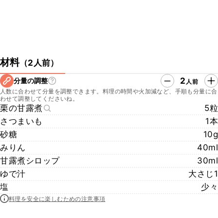
材料
（
2人前
）
2
分量の調整
人前
人数に合わせて分量を調整できます。料理の時間や火加減など、手順も分量に合
わせて調整してくださいね。
栗の甘露煮
5粒
さつまいも
1本
砂糖
10g
みりん
40ml
甘露煮シロップ
30ml
ゆで汁
大さじ1
塩
少々
料理を安全に楽しむための注意事項