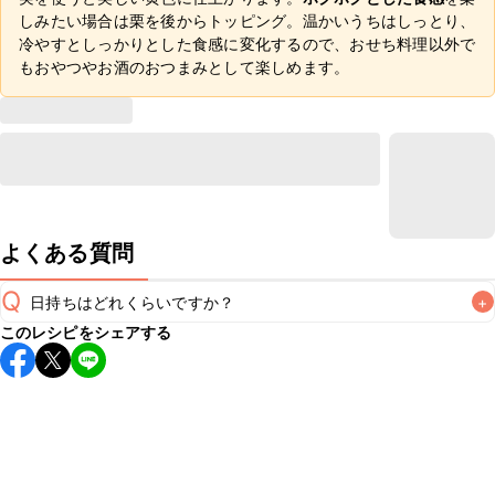
しみたい場合は栗を後からトッピング。温かいうちはしっとり、
冷やすとしっかりとした食感に変化するので、おせち料理以外で
もおやつやお酒のおつまみとして楽しめます。
よくある質問
Q
日持ちはどれくらいですか？
+
このレシピをシェアする
保存期間は冷蔵で4~5日が目安です。なるべくお早めにお召
し上がりください。

A
※日持ちは目安です。
こちら
の注意事項をご確認の上、正し