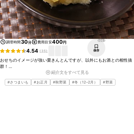
1057
30
400
調理時間
費用目安
分
円
4.54
保存
(
35
)
おせちのイメージが強い栗きんとんですが、以外にもお酒との相性抜
群！
紹介文をすべて見る
１口食べれば、さつまいと栗の甘さが口いっぱいに広がり、思わず食
べる手が止まりません。
#
さつまいも
#
お正月
#
秋野菜
#
冬（12–2月）
#
野菜
お茶やお酒を片手に、甘く濃厚な栗きんとんをお楽しみ下さい♪