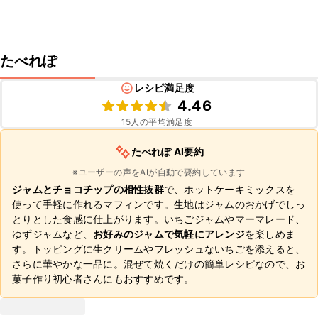
たべれぽ
レシピ満足度
4.46
15
人の平均満足度
たべれぽ AI要約
※ユーザーの声をAIが自動で要約しています
ジャムとチョコチップの相性抜群
で、ホットケーキミックスを
使って手軽に作れるマフィンです。生地はジャムのおかげでしっ
とりとした食感に仕上がります。いちごジャムやマーマレード、
ゆずジャムなど、
お好みのジャムで気軽にアレンジ
を楽しめま
す。トッピングに生クリームやフレッシュないちごを添えると、
さらに華やかな一品に。混ぜて焼くだけの簡単レシピなので、お
菓子作り初心者さんにもおすすめです。