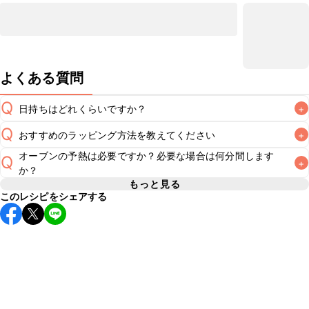
よくある質問
Q
日持ちはどれくらいですか？
+
Q
おすすめのラッピング方法を教えてください
+
常温保存で2~3日が目安です。なるべくお早めにお召し上が
A
オーブンの予熱は必要ですか？必要な場合は何分間します
Q
+
こちら
でラッピング方法をご紹介しています。お好みのラッ
A
か？
もっと見る
このレシピをシェアする
レシピでは180℃に予熱したオーブンで焼き上げています。
オーブンに予熱機能がある場合はそちらを使用してくださ
A
い。予熱機能がない場合はレシピの温度に設定し、10分程空