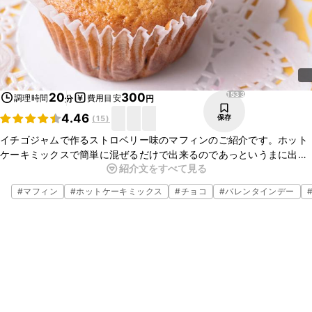
1533
20
300
調理時間
費用目安
分
円
4.46
保存
(
15
)
イチゴジャムで作るストロベリー味のマフィンのご紹介です。ホット
ケーキミックスで簡単に混ぜるだけで出来るのであっというまに出来
紹介文をすべて見る
ます。お子様にも喜ばれること間違いないなしなので是非この機会に
作ってみてはいかがですか。
#
マフィン
#
ホットケーキミックス
#
チョコ
#
バレンタインデー