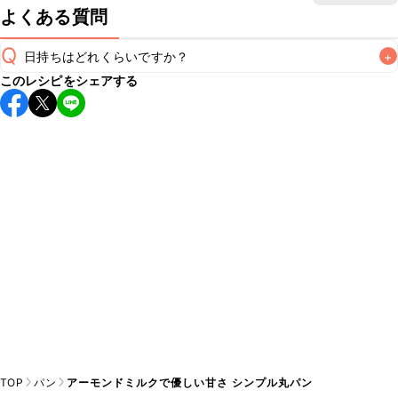
よくある質問
Q
日持ちはどれくらいですか？
+
このレシピをシェアする
保存期間は常温で翌日中が目安です。なるべくお早めにお召
し上がりください。

A
※日持ちは目安です。
こちら
の注意事項をご確認の上、正し
TOP
パン
アーモンドミルクで優しい甘さ シンプル丸パン