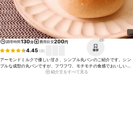
153
130
200
調理時間
費用目安
分
円
4.45
保存
(
6
)
アーモンドミルクで優しい甘さ、シンプル丸パンのご紹介です。シン
プルな成型の丸パンですが、フワフワ、モチモチの食感でおいしいで
紹介文をすべて見る
すよ。そのまま食べてもチーズや野菜、ハムを挟んてサンドイッチに
してもおすすめです。ぜひお試しくださいね。