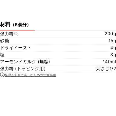
材料
（
6個分
）
強力粉
200g
砂糖
15g
ドライイースト
4g
塩
3g
アーモンドミルク (無糖)
140ml
強力粉 (トッピング用)
大さじ1/2
料理を安全に楽しむための注意事項