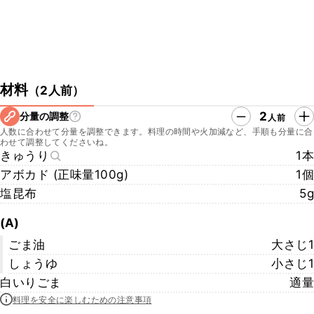
材料
（
2人前
）
2
分量の調整
人前
人数に合わせて分量を調整できます。料理の時間や火加減など、手順も分量に合
わせて調整してくださいね。
きゅうり
1本
アボカド (正味量100g)
1個
塩昆布
5g
(A)
ごま油
大さじ1
しょうゆ
小さじ1
白いりごま
適量
料理を安全に楽しむための注意事項