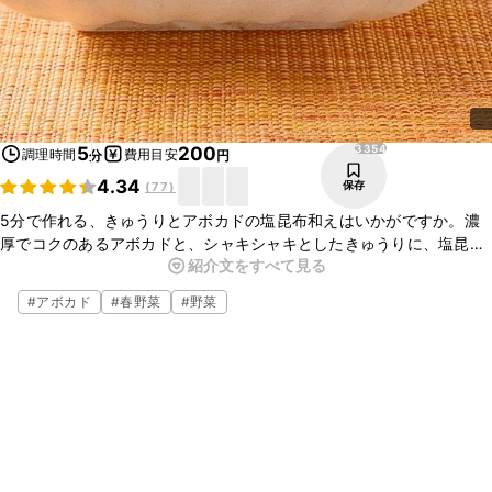
3354
5
200
調理時間
費用目安
分
円
4.34
保存
(
77
)
5分で作れる、きゅうりとアボカドの塩昆布和えはいかがですか。濃
厚でコクのあるアボカドと、シャキシャキとしたきゅうりに、塩昆布
紹介文をすべて見る
とごま油が合わさりとってもおいしいですよ。ぜひお試しください。
#
アボカド
#
春野菜
#
野菜