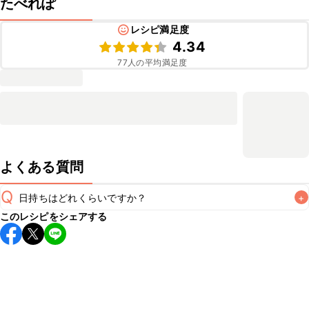
たべれぽ
レシピ満足度
4.34
77
人の平均満足度
よくある質問
Q
日持ちはどれくらいですか？
+
このレシピをシェアする
保存期間は冷蔵で当日中が目安です。なるべくお早めにお召
し上がりください。

A
※日持ちは目安です。
こちら
の注意事項をご確認の上、正し