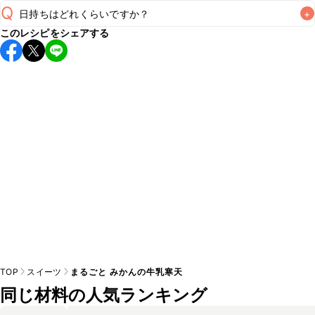
Q
日持ちはどれくらいですか？
+
このレシピをシェアする
保存期間は冷蔵で当日中が目安です。なるべくお早めにお召
し上がりください。

A
※日持ちは目安です。
こちら
の注意事項をご確認の上、正し
TOP
スイーツ
まるごと みかんの牛乳寒天
同じ材料の人気ランキング