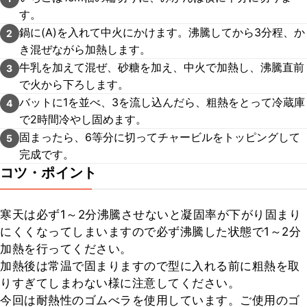
す。
鍋に(A)を入れて中火にかけます。沸騰してから3分程、か
2
き混ぜながら加熱します。
牛乳を加えて混ぜ、砂糖を加え、中火で加熱し、沸騰直前
3
で火から下ろします。
バットに1を並べ、3を流し込んだら、粗熱をとって冷蔵庫
4
で2時間冷やし固めます。
固まったら、6等分に切ってチャービルをトッピングして
5
完成です。
コツ・ポイント
寒天は必ず1～2分沸騰させないと凝固率が下がり固まり
にくくなってしまいますので必ず沸騰した状態で1～2分
加熱を行ってください。

加熱後は常温で固まりますので型に入れる前に粗熱を取
りすぎてしまわない様に注意してください。

今回は耐熱性のゴムべラを使用しています。ご使用のゴ