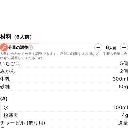
材料
（
6人前
）
6
分量の調整
人前
人数に合わせて分量を調整できます。料理の時間や火加減など、手順も分量に合
わせて調整してくださいね。
いちご
5個
みかん
2個
牛乳
300ml
砂糖
50g
(A)
水
100ml
粉寒天
4g
チャービル (飾り用)
適量