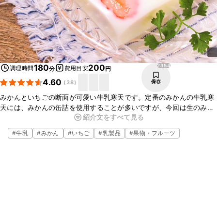
2354
180
200
調理時間
費用目安
分
円
4.60
保存
(
38
)
みかんといちごの断面が可愛い牛乳寒天です。定番のみかんの牛乳寒
天には、みかんの缶詰を使用することが多いですが、今回は生のみか
紹介文をすべて見る
んを使用しました。キウイ、パイナップルなどを一緒にいれても、か
わいい断面の寒天になります。是非お試しください。
#
牛乳
#
みかん
#
いちご
#
乳製品
#
果物・フルーツ