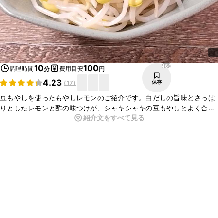
466
10
100
調理時間
費用目安
分
円
4.23
保存
(
17
)
豆もやしを使ったもやしレモンのご紹介です。白だしの旨味とさっぱ
りとしたレモンと酢の味つけが、シャキシャキの豆もやしとよく合い
紹介文をすべて見る
ます。副菜として合わせやすいので、作っておくと便利ですよ。白だ
しを使って簡単にできるので、ぜひ試してみてくださいね。