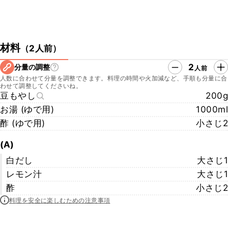
材料
（
2人前
）
2
分量の調整
人前
人数に合わせて分量を調整できます。料理の時間や火加減など、手順も分量に合
わせて調整してくださいね。
豆もやし
200g
お湯 (ゆで用)
1000ml
酢 (ゆで用)
小さじ2
(A)
白だし
大さじ1
レモン汁
大さじ1
酢
小さじ2
料理を安全に楽しむための注意事項