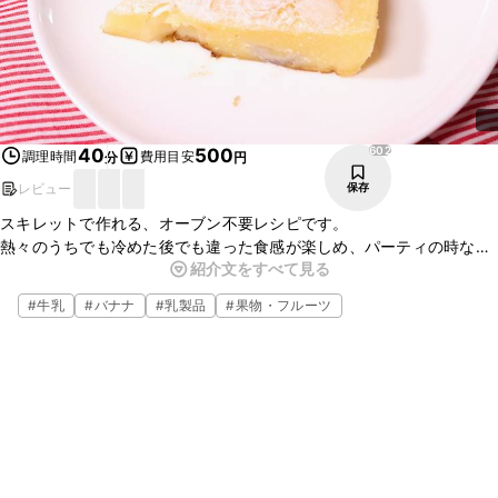
602
40
500
調理時間
費用目安
分
円
レビュー
保存
スキレットで作れる、オーブン不要レシピです。
熱々のうちでも冷めた後でも違った食感が楽しめ、パーティの時など
紹介文をすべて見る
にぴったりのお菓子です。
レーズンやシナモンを加えても美味しく頂けます。
#
牛乳
#
バナナ
#
乳製品
#
果物・フルーツ
お好みでアレンジしてみて下さい。