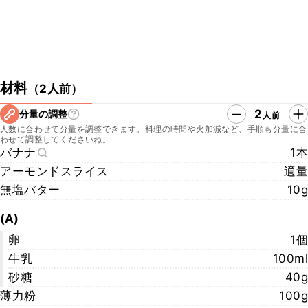
材料
（
2人前
）
2
分量の調整
人前
人数に合わせて分量を調整できます。料理の時間や火加減など、手順も分量に合
わせて調整してくださいね。
バナナ
1本
アーモンドスライス
適量
無塩バター
10g
(A)
卵
1個
牛乳
100ml
砂糖
40g
薄力粉
100g