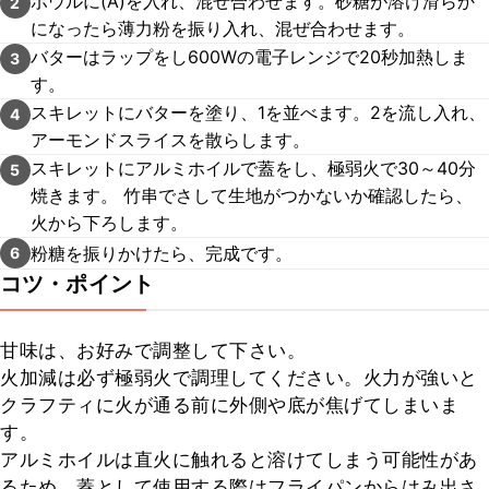
ボウルに(A)を入れ、混ぜ合わせます。砂糖が溶け滑らか
2
になったら薄力粉を振り入れ、混ぜ合わせます。
バターはラップをし600Wの電子レンジで20秒加熱しま
3
す。
スキレットにバターを塗り、1を並べます。2を流し入れ、
4
アーモンドスライスを散らします。
スキレットにアルミホイルで蓋をし、極弱火で30～40分
5
焼きます。 竹串でさして生地がつかないか確認したら、
火から下ろします。
粉糖を振りかけたら、完成です。
6
コツ・ポイント
甘味は、お好みで調整して下さい。

火加減は必ず極弱火で調理してください。火力が強いと
クラフティに火が通る前に外側や底が焦げてしまいま
す。

アルミホイルは直火に触れると溶けてしまう可能性があ
るため、蓋として使用する際はフライパンからはみ出さ