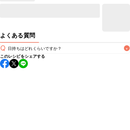
よくある質問
Q
日持ちはどれくらいですか？
+
このレシピをシェアする
保存期間は冷蔵で翌日中が目安です。なるべくお早めにお召
し上がりください。

A
※日持ちは目安です。
こちら
の注意事項をご確認の上、正し