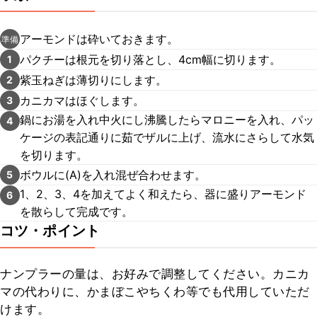
アーモンドは砕いておきます。
準備
パクチーは根元を切り落とし、4cm幅に切ります。
1
紫玉ねぎは薄切りにします。
2
カニカマはほぐします。
3
鍋にお湯を入れ中火にし沸騰したらマロニーを入れ、パッ
4
ケージの表記通りに茹でザルに上げ、流水にさらして水気
を切ります。
ボウルに(A)を入れ混ぜ合わせます。
5
1、2、3、4を加えてよく和えたら、器に盛りアーモンド
6
を散らして完成です。
コツ・ポイント
ナンプラーの量は、お好みで調整してください。カニカ
マの代わりに、かまぼこやちくわ等でも代用していただ
けます。