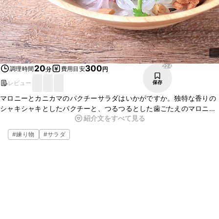
224
20
300
調理時間
費用目安
分
円
レビュー
保存
マロニーとカニカマのパクチーサラダはいかがですか。独特な香りの
シャキシャキとしたパクチーと、つるつるとした歯ごたえのマロニー
紹介文をすべて見る
にナンプラーのドレッシングがよく合い、美味しいですよ。とても簡
単に作れるのでぜひ試してみてください。
#
練り物
#
サラダ