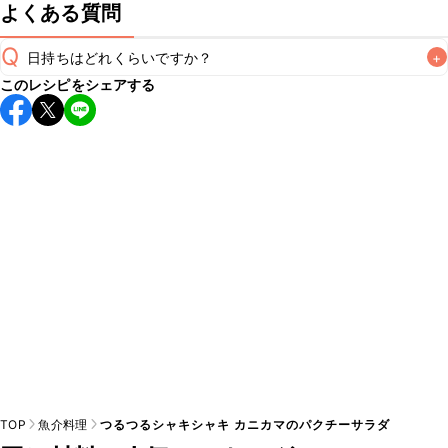
よくある質問
Q
日持ちはどれくらいですか？
+
このレシピをシェアする
保存期間は冷蔵で当日中が目安です。なるべくお早めにお召
し上がりください。

A
※日持ちは目安です。
こちら
の注意事項をご確認の上、正し
TOP
魚介料理
つるつるシャキシャキ カニカマのパクチーサラダ