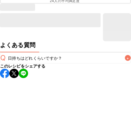
24
人の平均満足度
よくある質問
Q
日持ちはどれくらいですか？
+
このレシピをシェアする
こちらのレシピは出来たてをお召し上がりいただくことをお
すすめします。

A
※日持ちは目安です。
こちら
の注意事項をご確認の上、正し