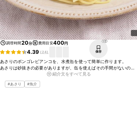
934
20
400
調理時間
費用目安
分
円
4.39
保存
(
24
)
あさりのボンゴレビアンコを、水煮缶を使って簡単に作ります。
あさりは砂抜きの必要がありますが、缶を使えばその手間がないの
紹介文をすべて見る
で、時間がない時や早く作りたい時にさっとすぐに出来上がるのが嬉
しいですね。
#
あさり
#
魚介
ぜひお試しください。