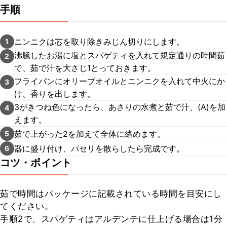
手順
ニンニクは芯を取り除きみじん切りにします。
1
沸騰したお湯に塩とスパゲティを入れて規定通りの時間茹
2
で、茹で汁を大さじ1とっておきます。
フライパンにオリーブオイルとニンニクを入れて中火にか
3
け、香りを出します。
3がきつね色になったら、あさりの水煮と茹で汁、(A)を加
4
えます。
茹で上がった2を加えて全体に絡めます。
5
器に盛り付け、パセリを散らしたら完成です。
6
コツ・ポイント
茹で時間はパッケージに記載されている時間を目安にし
てください。

手順2で、スパゲティはアルデンテに仕上げる場合は1分