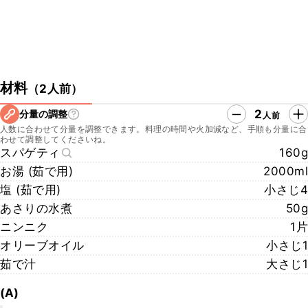
材料
（
2人前
）
2
分量の調整
人前
人数に合わせて分量を調整できます。料理の時間や火加減など、手順も分量に合
わせて調整してくださいね。
スパゲティ
160g
お湯 (茹で用)
2000ml
塩 (茹で用)
小さじ4
あさりの水煮
50g
ニンニク
1片
オリーブオイル
小さじ1
茹で汁
大さじ1
(A)