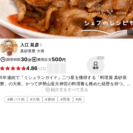
入江 延彦
真砂茶寮 大将
1650
30
500
調理時間
費用目安
分
円
4.86
保存
(
17
)
5年連続で『ミシュランガイド』二つ星を獲得する「料理屋 真砂茶
寮」の大将。かつて伊勢山皇大神宮の料理番も務めた経歴を持つ。お
紹介文をすべて見る
店のプライベートプランでは懐石料理と和菓子作り、盆略点前を通し
て、「非日常の空間で日本に浸る」豊かな時間を提供している。料理
#
豚バラ肉
#
大根
#
豚肉
#
野菜
#
肉
屋 真砂茶寮の入江延彦さんに教えていただいたレシピ、豚バラ大根の
ご紹介です。ごはんとの相性もぴったりの豚バラ大根、ぜひこの機会
に作ってみてくださいね。