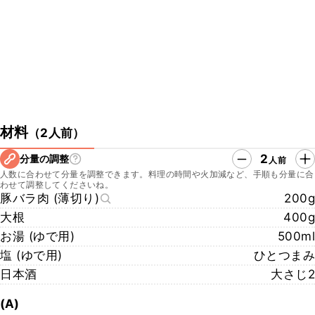
▼クラシル公式SNSはこちら
・クラシルYouTube
https://youtu.be/v9F7AJ6TGxM
・クラシルTikTok
https://www.tiktok.com/@kurashiru.com
・クラシルInstagram
https://www.instagram.com/kurashiru/
・クラシルX
https://twitter.com/kurashiru0119
材料
（
2人前
）
2
分量の調整
人前
人数に合わせて分量を調整できます。料理の時間や火加減など、手順も分量に合
わせて調整してくださいね。
豚バラ肉 (薄切り)
200g
大根
400g
お湯 (ゆで用)
500ml
塩 (ゆで用)
ひとつまみ
日本酒
大さじ2
(A)