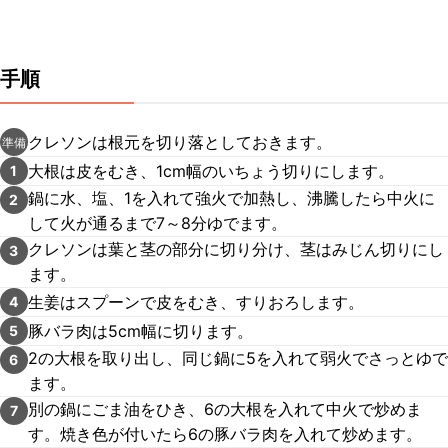
手順
クレソンは根元を切り落としておきます。
準備
大根は皮をむき、1cm幅のいちょう切りにします。
1
鍋に水、塩、1を入れて強火で加熱し、沸騰したら中火に
2
して火が通るまで7～8分ゆでます。
クレソンは葉と茎の部分に切り分け、茎はみじん切りにし
3
ます。
生姜はスプーンで皮をむき、すりおろします。
4
豚バラ肉は5cm幅に切ります。
5
2の大根を取り出し、同じ鍋に5を入れて弱火でさっとゆで
6
ます。
別の鍋にごま油をひき、6の大根を入れて中火で炒めま
7
す。焼き色が付いたら6の豚バラ肉を入れて炒めます。