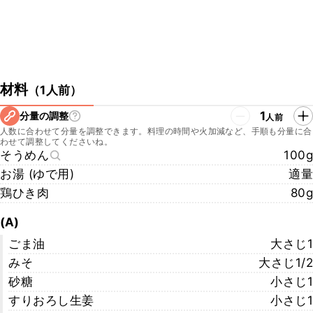
材料
（
1人前
）
1
分量の調整
人前
人数に合わせて分量を調整できます。料理の時間や火加減など、手順も分量に合
わせて調整してくださいね。
そうめん
100g
お湯 (ゆで用)
適量
鶏ひき肉
80g
(A)
ごま油
大さじ1
みそ
大さじ1/2
砂糖
小さじ1
すりおろし生姜
小さじ1