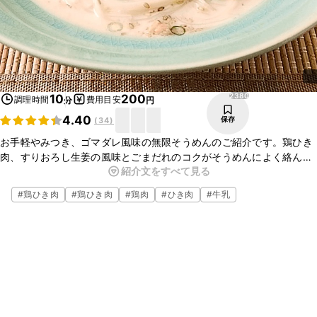
2380
10
200
調理時間
費用目安
分
円
4.40
保存
(
34
)
お手軽やみつき、ゴマダレ風味の無限そうめんのご紹介です。鶏ひき
肉、すりおろし生姜の風味とごまだれのコクがそうめんによく絡んで
紹介文をすべて見る
おいしいですよ。お手軽にできますのでランチにもおすすめです。ぜ
ひお試しくださいね。
#
鶏ひき肉
#
鶏ひき肉
#
鶏肉
#
ひき肉
#
牛乳