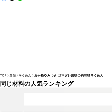
すすめします。

A
※日持ちは目安です。
こちら
の注意事項をご確認の上、正し
TOP
麺類
そうめん
お手軽やみつき ゴマダレ風味の肉味噌そうめん
同じ材料の人気ランキング