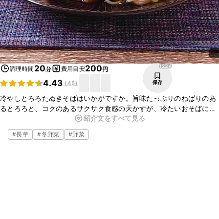
1234
20
200
調理時間
費用目安
分
円
4.43
保存
(
45
)
冷やしとろろたぬきそばはいかがですか。旨味たっぷりのねばりのあ
るとろろと、コクのあるサクサク食感の天かすが、冷たいおそばに絡
紹介文をすべて見る
んでとってもおいしいですよ。簡単に作ることができるので、ぜひお
試しください。
#
長芋
#
冬野菜
#
野菜