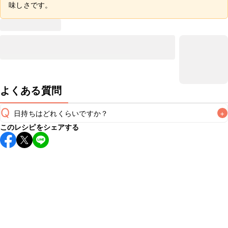
味しさです。
よくある質問
Q
日持ちはどれくらいですか？
+
このレシピをシェアする
こちらのレシピは出来たてをお召し上がりいただくことをお
すすめします。

A
※日持ちは目安です。
こちら
の注意事項をご確認の上、正し