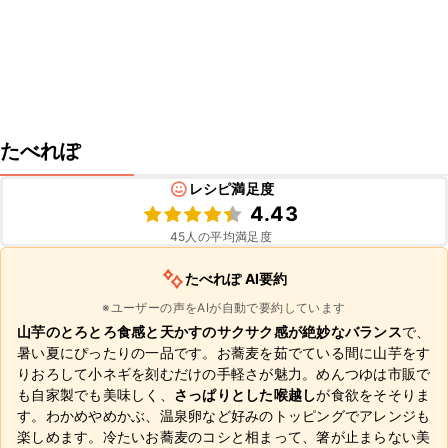
たべれぽ
レシピ満足度
4.43
45
人の平均満足度
たべれぽ AI要約
※ユーザーの声をAIが自動で要約しています
山芋のとろとろ食感と天かすのサクサク感が絶妙なバランス
で、
暑い夏にぴったりの一品です。お蕎麦を茹でている間に山芋をす
りおろして小ネギを刻むだけの手軽さが魅力。めんつゆは市販で
も自家製でも美味しく、
さっぱりとした喉越し
が食欲をそそりま
す。わかめやめかぶ、温泉卵など好みのトッピングでアレンジも
楽しめます。冷たいお蕎麦のコシと相まって、箸が止まらない美