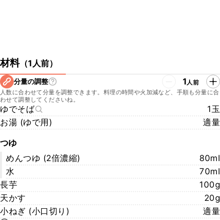
材料
（
1人前
）
1
分量の調整
人前
人数に合わせて分量を調整できます。料理の時間や火加減など、手順も分量に合
わせて調整してくださいね。
ゆでそば
1玉
お湯 (ゆで用)
適量
つゆ
めんつゆ (2倍濃縮)
80ml
水
70ml
長芋
100g
天かす
20g
小ねぎ (小口切り)
適量