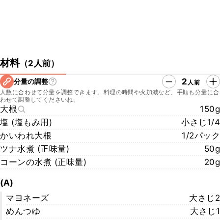
材料
（
2人前
）
2
分量の調整
人前
人数に合わせて分量を調整できます。料理の時間や火加減など、手順も分量に合
わせて調整してくださいね。
大根
150g
塩 (塩もみ用)
小さじ1/4
かいわれ大根
1/2パック
ツナ水煮 (正味量)
50g
コーンの水煮 (正味量)
20g
(A)
マヨネーズ
大さじ2
めんつゆ
大さじ1