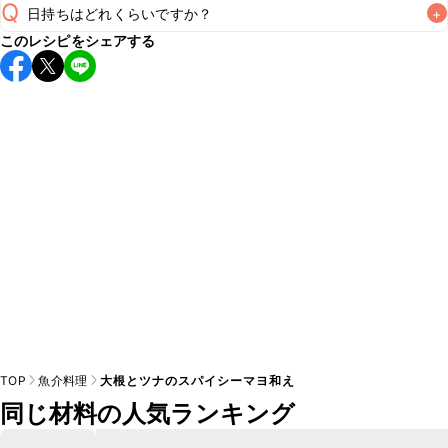
Q
日持ちはどれくらいですか？
+
このレシピをシェアする
保存期間は冷蔵で当日中が目安です。なるべくお早めにお召
し上がりください。

A
※日持ちは目安です。
こちら
の注意事項をご確認の上、正し
TOP
魚介料理
大根とツナのスパイシーマヨ和え
同じ材料の人気ランキング