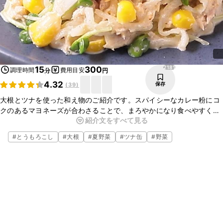
2181
15
300
調理時間
費用目安
分
円
4.32
保存
(
39
)
大根とツナを使った和え物のご紹介です。スパイシーなカレー粉にコ
クのあるマヨネーズが合わさることで、まろやかになり食べやすくな
紹介文をすべて見る
ります。おかずにはもちろんですが、お酒のおつまみにもぴったりな
一品です。簡単に作ることができるので、食卓にもう一品欲しい時や
#
とうもろこし
#
大根
#
夏野菜
#
ツナ缶
#
野菜
忙しい時などにもおすすめですよ。ぜひ、作ってみてくださいね。