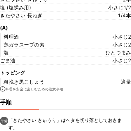
塩 (塩揉み用)
小さじ1/2
きたやさい 長ねぎ
1/4本
(A)
料理酒
小さじ2
鶏ガラスープの素
小さじ2
塩
ひとつまみ
ごま油
小さじ2
トッピング
粗挽き黒こしょう
適量
料理を安全に楽しむための注意事項
手順
「きたやさい きゅうり」はヘタを切り落としておきま
準備
す。