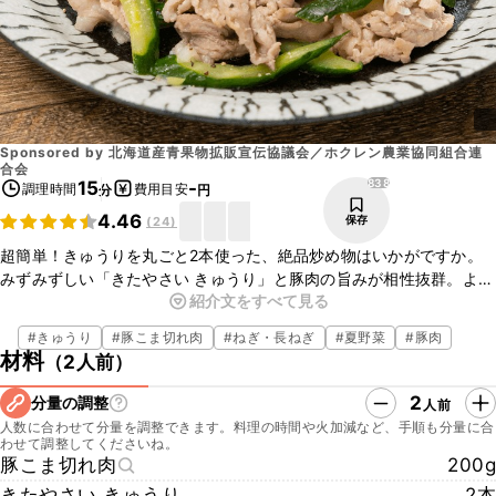
Sponsored by
北海道産青果物拡販宣伝協議会／ホクレン農業協同組合連
合会
838
15
-
調理時間
費用目安
分
円
4.46
保存
(
24
)
超簡単！きゅうりを丸ごと2本使った、絶品炒め物はいかがですか。
みずみずしい「きたやさい きゅうり」と豚肉の旨みが相性抜群。よく
紹介文をすべて見る
絡んだねぎ塩だれで、ごはんが進む一品ですよ。家にある調味料です
ぐ調理できるので、ぜひ一度お試しくださいね。
#
きゅうり
#
豚こま切れ肉
#
ねぎ・長ねぎ
#
夏野菜
#
豚肉
材料
（
2人前
）
2
分量の調整
人前
人数に合わせて分量を調整できます。料理の時間や火加減など、手順も分量に合
わせて調整してくださいね。
豚こま切れ肉
200g
きたやさい きゅうり
2本