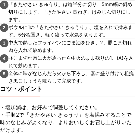
「きたやさい きゅうり」は縦半分に切り、5mm幅の斜め
1
切りにします。「きたやさい 長ねぎ」はみじん切りにし
ます。
ボウルに1の「きたやさい きゅうり」、塩を入れて揉みま
2
す。5分程置き、軽く絞って水気を切ります。
中火で熱したフライパンにごま油をひき、2、豚こま切れ
3
肉を入れて炒めます。
豚こま切れ肉に火が通ったら中火のまま残りの1、(A)を入
4
れて炒めます。
全体に味がなじんだら火から下ろし、器に盛り付けて粗挽
5
き黒こしょうを散らして完成です。
コツ・ポイント
・塩加減は、お好みで調整してください。

・手順2で「きたやさい きゅうり」を塩揉みすることで
味のなじみがよくなり、よりおいしくお召し上がりいた
だけます。