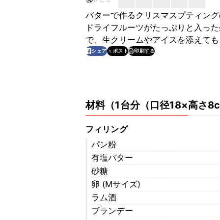
バターで作るクリスマスプティング
ドライフルーツがたっぷりと入った
で、生クリームやアイスを添えても
印刷する
シェア
ポスト
材料
（
1台分（口径18×高さ8
フィリング
パン粉
有塩バター
砂糖
卵 (Mサイズ)
ラム酒
ブランデー