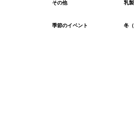
※日持ちは目安です。
こちら
その他
乳
季節のイベント
冬（