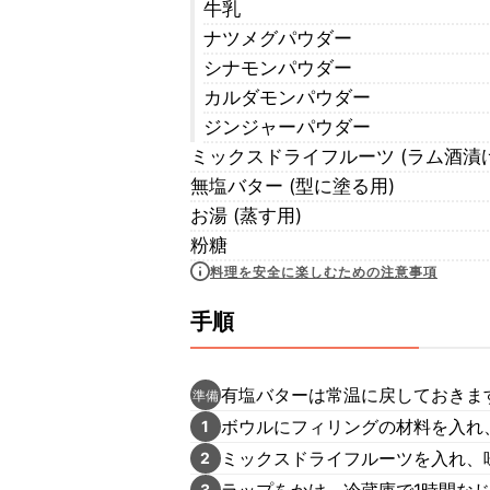
牛乳
ナツメグパウダー
シナモンパウダー
カルダモンパウダー
ジンジャーパウダー
ミックスドライフルーツ (ラム酒漬け
無塩バター (型に塗る用)
お湯 (蒸す用)
粉糖
料理を安全に楽しむための注意事項
手順
有塩バターは常温に戻しておきま
準備
ボウルにフィリングの材料を入れ
1
ミックスドライフルーツを入れ、
2
ラップをかけ、冷蔵庫で1時間な
3