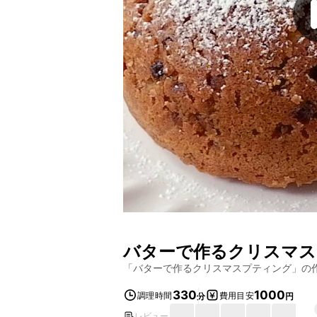
バターで作るクリスマス
「
バターで作るクリスマスプティング
」の
330
1000
調理時間
費用目安
分
円
レビュー