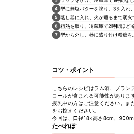
型に無塩バターを塗り、3を入れ
4
蒸し器に入れ、火が通るまで弱火
5
粗熱を取り、冷蔵庫で2時間ほど
6
型から外し、器に盛り付け粉糖を
7
コツ・ポイント
こちらのレシピはラム酒、ブラン
コールが含まれる可能性がありま
授乳中の方はご注意ください。ま
をお控えください。

今回は、口径18×高さ8cm、90
たべれぽ