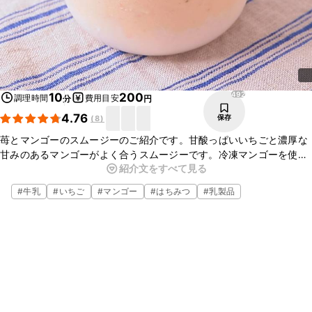
492
10
200
調理時間
費用目安
分
円
4.76
保存
(
8
)
苺とマンゴーのスムージーのご紹介です。甘酸っぱいいちごと濃厚な
甘みのあるマンゴーがよく合うスムージーです。冷凍マンゴーを使用
紹介文をすべて見る
しているので、氷を入れなくても冷たくておいしいですよ。おやつに
もぴったりの一品です。ぜひお試しくださいね。
#
牛乳
#
いちご
#
マンゴー
#
はちみつ
#
乳製品