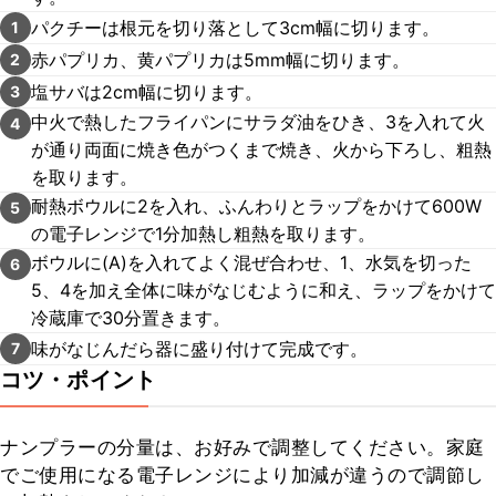
パクチーは根元を切り落として3cm幅に切ります。
1
赤パプリカ、黄パプリカは5mm幅に切ります。
2
塩サバは2cm幅に切ります。
3
中火で熱したフライパンにサラダ油をひき、3を入れて火
4
が通り両面に焼き色がつくまで焼き、火から下ろし、粗熱
を取ります。
耐熱ボウルに2を入れ、ふんわりとラップをかけて600W
5
の電子レンジで1分加熱し粗熱を取ります。
ボウルに(A)を入れてよく混ぜ合わせ、1、水気を切った
6
5、4を加え全体に味がなじむように和え、ラップをかけて
冷蔵庫で30分置きます。
味がなじんだら器に盛り付けて完成です。
7
コツ・ポイント
ナンプラーの分量は、お好みで調整してください。家庭
でご使用になる電子レンジにより加減が違うので調節し