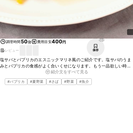
160
50
400
調理時間
費用目安
分
円
レビュー
保存
塩サバとパプリカのエスニックマリネ風のご紹介です。塩サバのうま
みとパプリカの食感がよく合いくせになります。もう一品欲しい時や
紹介文をすべて見る
お酒のおつまみにもぴったりです。簡単にささっと作れるのでぜひお
試しくださいね。
#
パプリカ
#
夏野菜
#
さば
#
野菜
#
魚介