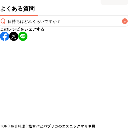
よくある質問
Q
日持ちはどれくらいですか？
+
このレシピをシェアする
保存期間は冷蔵で当日中が目安です。なるべくお早めにお召
し上がりください。

A
※日持ちは目安です。
こちら
の注意事項をご確認の上、正し
TOP
魚介料理
塩サバとパプリカのエスニックマリネ風