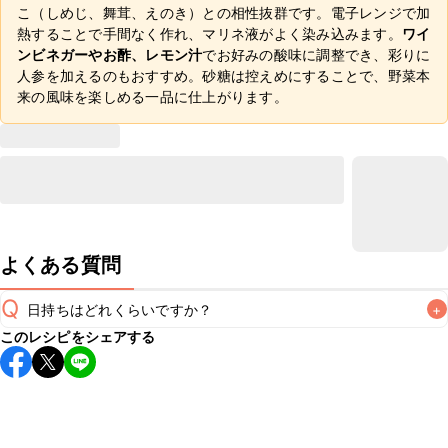
こ（しめじ、舞茸、えのき）との相性抜群です。電子レンジで加
熱することで手間なく作れ、マリネ液がよく染み込みます。
ワイ
ンビネガーやお酢、レモン汁
でお好みの酸味に調整でき、彩りに
人参を加えるのもおすすめ。砂糖は控えめにすることで、野菜本
来の風味を楽しめる一品に仕上がります。
よくある質問
Q
日持ちはどれくらいですか？
+
このレシピをシェアする
保存期間は冷蔵で当日中が目安です。なるべくお早めにお召
し上がりください。

A
※日持ちは目安です。
こちら
の注意事項をご確認の上、正し