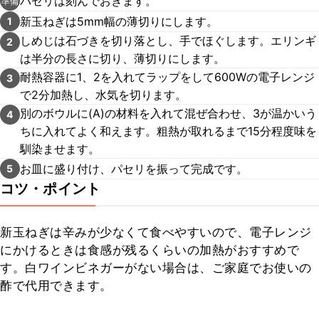
パセリは刻んでおきます。
準備
新玉ねぎは5mm幅の薄切りにします。
1
しめじは石づきを切り落とし、手でほぐします。エリンギ
2
は半分の長さに切り、薄切りにします。
耐熱容器に1、2を入れてラップをして600Wの電子レンジ
3
で2分加熱し、水気を切ります。
別のボウルに(A)の材料を入れて混ぜ合わせ、3が温かいう
4
ちに入れてよく和えます。粗熱が取れるまで15分程度味を
馴染ませます。
お皿に盛り付け、パセリを振って完成です。
5
コツ・ポイント
新玉ねぎは辛みが少なくて食べやすいので、電子レンジ
にかけるときは食感が残るくらいの加熱がおすすめで
す。白ワインビネガーがない場合は、ご家庭でお使いの
酢で代用できます。