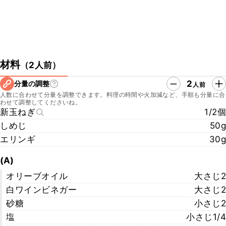
材料
（
2人前
）
2
分量の調整
人前
人数に合わせて分量を調整できます。料理の時間や火加減など、手順も分量に合
わせて調整してくださいね。
新玉ねぎ
1/2個
しめじ
50g
エリンギ
30g
(A)
オリーブオイル
大さじ2
白ワインビネガー
大さじ2
砂糖
小さじ2
塩
小さじ1/4