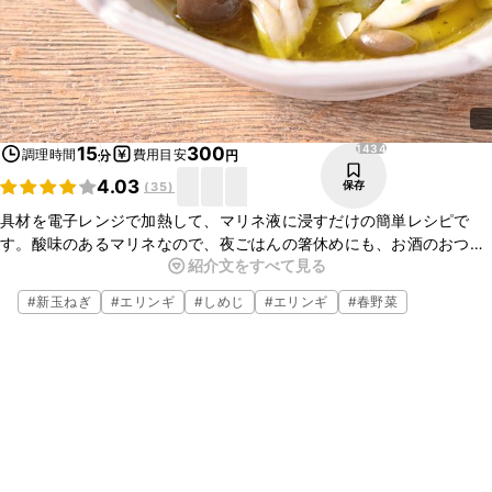
1434
15
300
調理時間
費用目安
分
円
4.03
保存
(
35
)
具材を電子レンジで加熱して、マリネ液に浸すだけの簡単レシピで
す。酸味のあるマリネなので、夜ごはんの箸休めにも、お酒のおつま
紹介文をすべて見る
みにもピッタリです。きのこは他にもしいたけや舞茸など、余ってい
るものを使ってもおいしく作れます。
#
新玉ねぎ
#
エリンギ
#
しめじ
#
エリンギ
#
春野菜