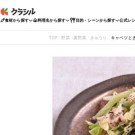
食材から探す
料理名から探す
目的・シーンから探す
公式レ
TOP
野菜
夏野菜
きゅうり
キャベツと