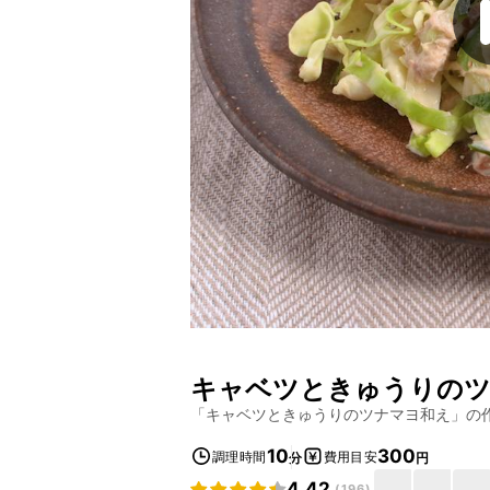
キャベツときゅうりの
「
キャベツときゅうりのツナマヨ和え
」の
10
300
調理時間
費用目安
分
円
4.42
(
196
)