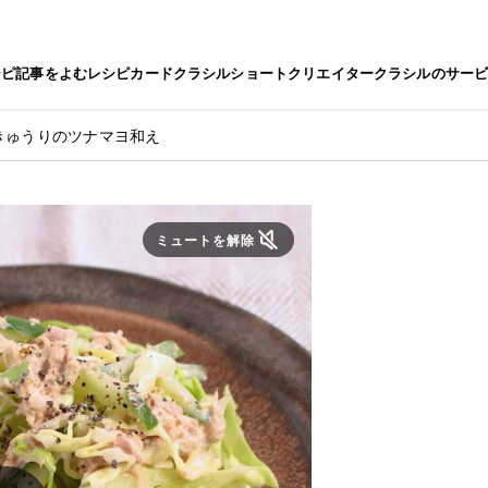
シピ
記事をよむ
レシピカード
クラシルショート
クリエイター
クラシルのサー
きゅうりのツナマヨ和え
ミュートを解除