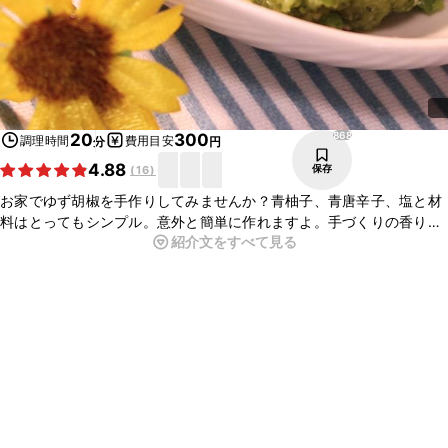
868
20
300
調理時間
費用目安
分
円
4.88
保存
(
16
)
お家でゆず胡椒を手作りしてみませんか？青柚子、青唐辛子、塩と材
料はとってもシンプル。意外と簡単に作れますよ。手づくりの香りの
紹介文をすべて見る
よさは格別です。お肉や魚、鍋料理になど幅広く使える万能調味料で
す。材料が手に入ったら、ぜひお試しくださいね。