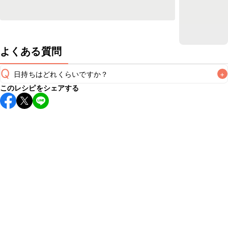
よくある質問
Q
日持ちはどれくらいですか？
+
このレシピをシェアする
保存期間は冷蔵で2~3日が目安です。なるべくお早めにお召
し上がりください。

A
※日持ちは目安です。
こちら
の注意事項をご確認の上、正し