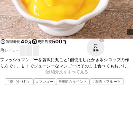
128
40
500
調理時間
費用目安
分
円
レビュー
保存
フレッシュマンゴーを贅沢に丸ごと1個使用したかき氷シロップの作
り方です。甘くでジューシーなマンゴーはそのまま食べてもおいしい
紹介文をすべて見る
ですが、かき氷のシロップにもとてもよく合いますよ。簡単にできま
すのでぜひお試しください。
#
夏（6–8月）
#
マンゴー
#
季節のイベント
#
果物・フルーツ