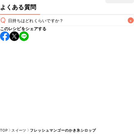
よくある質問
Q
日持ちはどれくらいですか？
+
このレシピをシェアする
保存期間は冷蔵で当日中が目安です。なるべくお早めにお召
し上がりください。

A
※日持ちは目安です。
こちら
の注意事項をご確認の上、正し
TOP
スイーツ
フレッシュマンゴーのかき氷シロップ