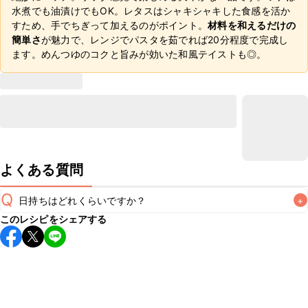
水煮でも油漬けでもOK。レタスはシャキシャキした食感を活か
すため、手でちぎって加えるのがポイント。
材料を和えるだけの
簡単さ
が魅力で、レンジでパスタを茹でれば20分程度で完成し
ます。めんつゆのコクと旨みが効いた和風テイストも◎。
よくある質問
Q
日持ちはどれくらいですか？
+
このレシピをシェアする
こちらのレシピは出来たてをお召し上がりいただくことをお
すすめします。

A
※日持ちは目安です。
こちら
の注意事項をご確認の上、正し