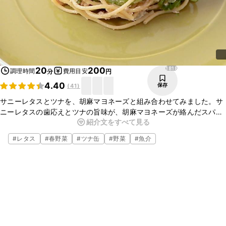
1818
20
200
調理時間
費用目安
分
円
4.40
保存
(
41
)
サニーレタスとツナを、胡麻マヨネーズと組み合わせてみました。サ
ニーレタスの歯応えとツナの旨味が、胡麻マヨネーズが絡んだスパゲ
紹介文をすべて見る
ティとよく合います。お好みの野菜を入れるとアレンジが広がりま
す。ぜひお試しくださいね。
#
レタス
#
春野菜
#
ツナ缶
#
野菜
#
魚介