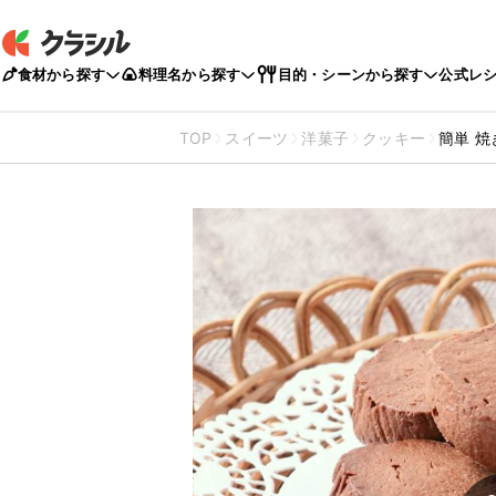
食材から探す
料理名から探す
目的・シーンから探す
公式レ
TOP
スイーツ
洋菓子
クッキー
簡単 