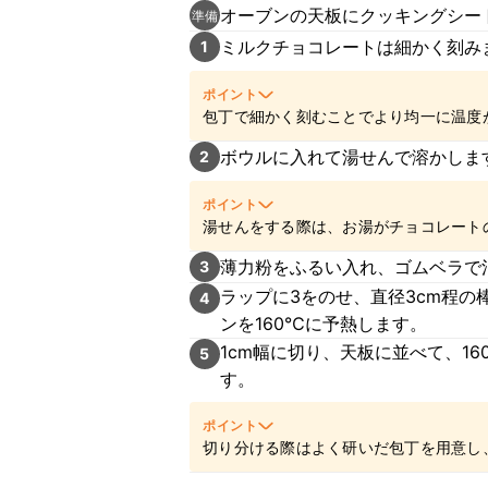
オーブンの天板にクッキングシー
準備
ミルクチョコレートは細かく刻み
1
ポイント
包丁で細かく刻むことでより均一に温度
ボウルに入れて湯せんで溶かしま
2
ポイント
湯せんをする際は、お湯がチョコレート
薄力粉をふるい入れ、ゴムベラで
3
ラップに3をのせ、直径3cm程の
4
ンを160℃に予熱します。
1cm幅に切り、天板に並べて、1
5
す。
ポイント
切り分ける際はよく研いだ包丁を用意し
用することをおすすめいたします。刃先