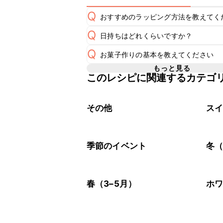
Q
おすすめのラッピング方法を教えてく
Q
日持ちはどれくらいですか？
A
こちら
Q
お菓子作りの基本を教えてください
A
もっと見る
このレシピに関連するカテゴ
A
こちら
その他
ス
季節のイベント
冬（
春（3–5月）
ホ