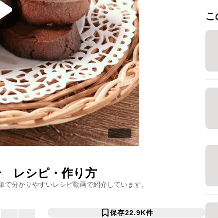
こ
ー
レシピ・作り方
単で分かりやすいレシピ動画で紹介しています。
保存
22.9K
件