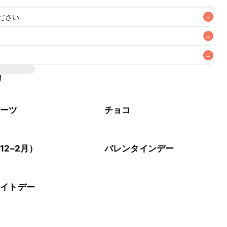
ださい
+
+
+
リ
イーツ
チョコ
12–2月）
バレンタインデー
ワイトデー