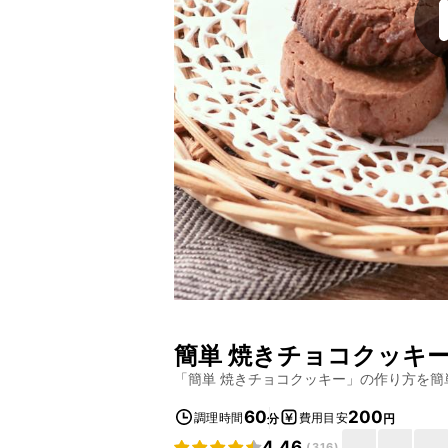
簡単 焼きチョコクッキ
「
簡単 焼きチョコクッキー
」の作り方を簡
60
200
調理時間
費用目安
分
円
4.46
(
316
)