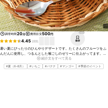
5656
20
500
調理時間
費用目安
分
円
4.45
保存
(
69
)
暑い夏にぴったりのひんやりデザートです。たくさんのフルーツをふ
んだんに使用し、つるんとした喉ごしのゼリーに仕上がってます。
紹介文をすべて見る
シュワっと弾ける美味しさのゼリーをお楽しみ下さい。とっても爽や
かな一品です。
#
夏（6–8月）
#
いちご
#
バナナ
#
マンゴー
#
季節のイベント