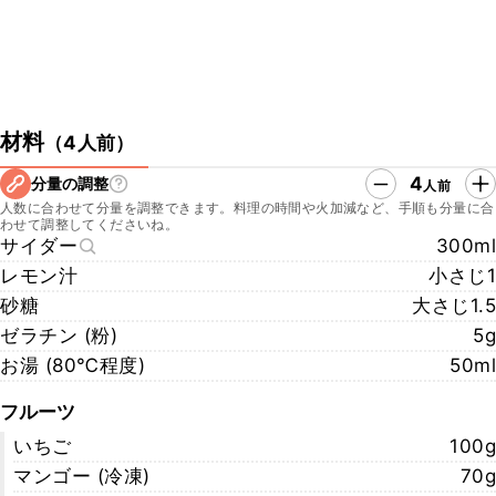
材料
（
4人前
）
4
分量の調整
人前
人数に合わせて分量を調整できます。料理の時間や火加減など、手順も分量に合
わせて調整してくださいね。
サイダー
300ml
レモン汁
小さじ1
砂糖
大さじ1.5
ゼラチン (粉)
5g
お湯 (80℃程度)
50ml
フルーツ
いちご
100g
マンゴー (冷凍)
70g