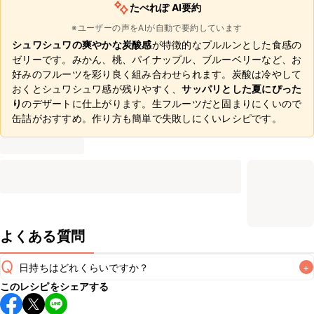
たべれぽ AI要約
※ユーザーの声をAIが自動で要約しています
シュワシュワの爽やかな炭酸感
が特徴的なプルルンとした食感の
ゼリーです。みかん、桃、パイナップル、ブルーベリーなど、お
好みのフルーツを彩り良く組み合わせられます。炭酸は冷やして
おくとシュワシュワ感が残りやすく、
サッパリとした夏にぴった
り
のデザートに仕上がります。生フルーツだと固まりにくいので
缶詰がおすすめ。作り方も簡単で失敗しにくいレシピです。
よくある質問
Q
日持ちはどれくらいですか？
+
このレシピをシェアする
保存期間は冷蔵で当日中が目安です。なるべくお早めにお召
し上がりください。
