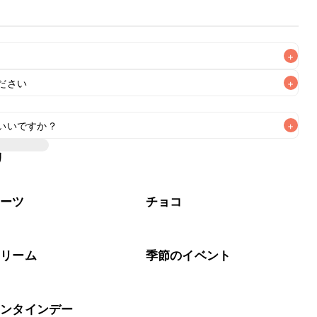
+
ださい
+
いいですか？
+
リ
て1枚あたりのg数が異なるため、パッケージに記載されている
イーツ
チョコ
クリーム
季節のイベント
レンタインデー