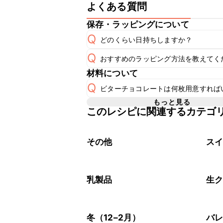
よくある質問
保存・ラッピングについて
Q
どのくらい日持ちしますか？
Q
おすすめのラッピング方法を教えてく
A
材料について
A
こちら
Q
ビターチョコレートは何枚用意すれば
もっと見る
このレシピに関連するカテゴ
3枚使用しています。メーカーによっ
A
その他
ス
乳製品
生
冬（12–2月）
バ