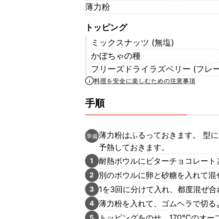
薄力粉
トッピング
ミックスナッツ (無塩)
かぼちゃの種
フリーズドライラズベリー (フレー
料理を安全に楽しむための注意事項
手順
薄力粉はふるっておきます。 型に
準備
予熱しておきます。
耐熱ボウルにビターチョコレート
1
別のボウルに卵と砂糖を入れて混
2
1を3回に分けて入れ、都度混ぜ
3
薄力粉を入れて、ゴムヘラで切る
4
トッピングをのせ、170℃のオー
5