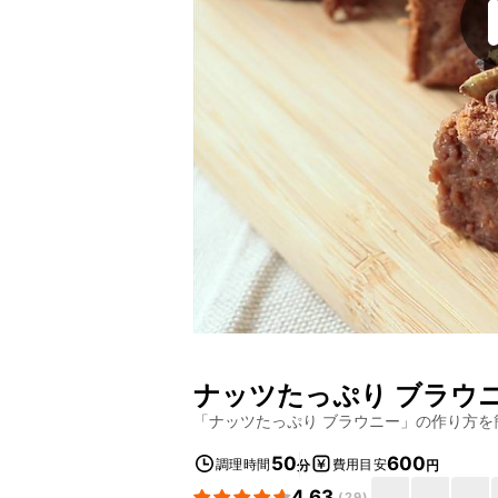
ナッツたっぷり ブラウ
「
ナッツたっぷり ブラウニー
」の作り方を
50
600
調理時間
費用目安
分
円
4.63
(
29
)