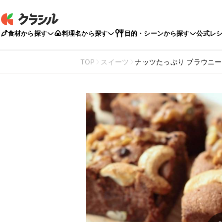
食材から探す
料理名から探す
目的・シーンから探す
公式レ
TOP
スイーツ
ナッツたっぷり ブラウニー