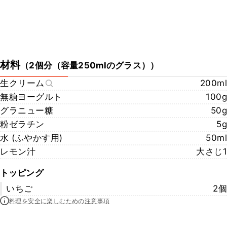
材料
（
2個分（容量250mlのグラス）
）
生クリーム
200ml
無糖ヨーグルト
100g
グラニュー糖
50g
粉ゼラチン
5g
水 (ふやかす用)
50ml
レモン汁
大さじ1
トッピング
いちご
2個
料理を安全に楽しむための注意事項