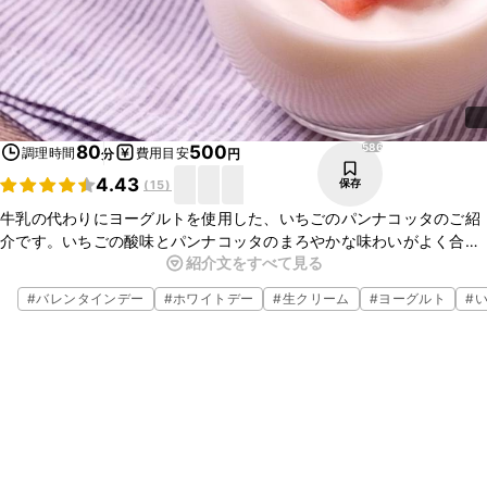
586
80
500
調理時間
費用目安
分
円
4.43
保存
(
15
)
牛乳の代わりにヨーグルトを使用した、いちごのパンナコッタのご紹
介です。いちごの酸味とパンナコッタのまろやかな味わいがよく合い
紹介文をすべて見る
ます。ヨーグルトのほのかな酸味も効いているので、さっぱりと食べ
られますよ。おやつやおもてなしのデザートにもおすすめです。ぜひ
#
バレンタインデー
#
ホワイトデー
#
生クリーム
#
ヨーグルト
#
作ってみてくださいね。