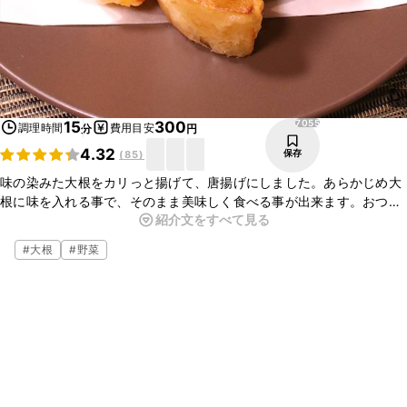
7055
15
300
調理時間
費用目安
分
円
4.32
保存
(
85
)
味の染みた大根をカリっと揚げて、唐揚げにしました。あらかじめ大
根に味を入れる事で、そのまま美味しく食べる事が出来ます。おつま
紹介文をすべて見る
みにぴったりな一品です。食べ応えもあるので夕飯にもおすすめです
よ。是非一度お試しくださいね。
#
大根
#
野菜