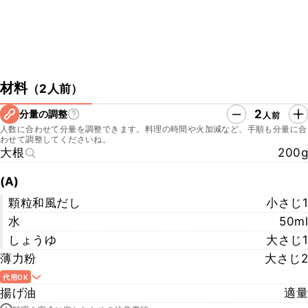
材料
（
2人前
）
2
分量の調整
人前
人数に合わせて分量を調整できます。料理の時間や火加減など、手順も分量に合
わせて調整してくださいね。
大根
200g
(A)
顆粒和風だし
小さじ1
水
50ml
しょうゆ
大さじ1
薄力粉
大さじ2
代用OK
揚げ油
適量