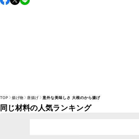
し上がりください。

A
※日持ちは目安です。
こちら
の注意事項をご確認の上、正し
TOP
揚げ物
唐揚げ
意外な美味しさ 大根のから揚げ
同じ材料の人気ランキング