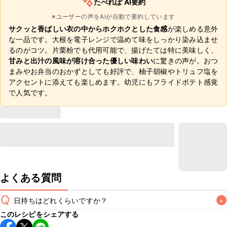
たべれぽ AI要約
※ユーザーの声をAIが自動で要約しています
サクッと香ばしい衣の中からホクホクとした食感
が楽しめる意外
な一品です。大根を電子レンジで温めて味をしっかり染み込ませ
るのがコツ。片栗粉でも代用可能で、揚げたては特に美味しく、
甘みと出汁の風味が溶け合った優しい味わい
に驚きの声が。おつ
まみやお弁当のおかずとしても好評で、柚子胡椒やトリュフ塩を
アクセントに添えても楽しめます。幼児にもフライドポテト感覚
で人気です。
よくある質問
Q
日持ちはどれくらいですか？
+
このレシピをシェアする
保存期間は冷蔵で翌日中が目安です。なるべくお早めにお召