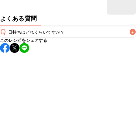
よくある質問
Q
日持ちはどれくらいですか？
+
このレシピをシェアする
保存期間は冷蔵で当日中が目安です。なるべくお早めにお召
し上がりください。

A
※日持ちは目安です。
こちら
の注意事項をご確認の上、正し