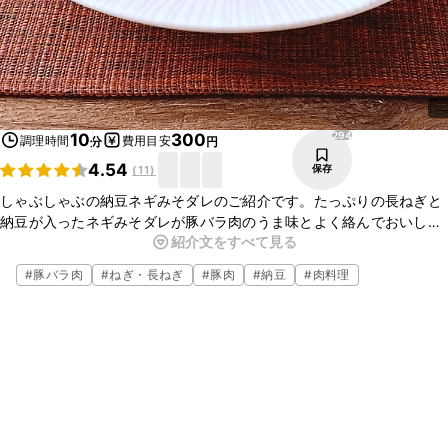
294
10
300
調理時間
費用目安
分
円
4.54
保存
(
11
)
しゃぶしゃぶの納豆ネギみそダレのご紹介です。たっぷりの長ねぎと
納豆が入ったネギみそダレが豚バラ肉のうま味とよく絡んでおいしい
紹介文をすべて見る
ですよ。少ない材料で簡単にあっという間にできますので、ぜひお試
しくださいね。
#
豚バラ肉
#
ねぎ・長ねぎ
#
豚肉
#
納豆
#
肉料理