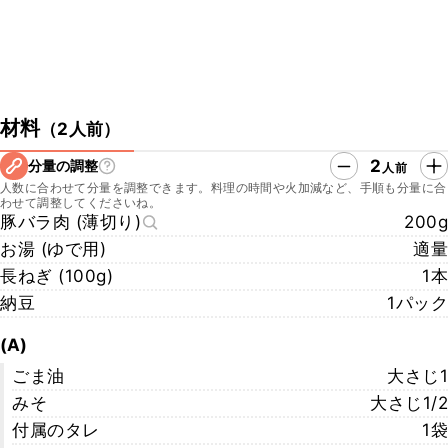
材料
（
2人前
）
2
分量の調整
人前
人数に合わせて分量を調整できます。料理の時間や火加減など、手順も分量に合
わせて調整してくださいね。
豚バラ肉 (薄切り)
200g
お湯 (ゆで用)
適量
長ねぎ (100g)
1本
納豆
1パック
(A)
ごま油
大さじ1
みそ
大さじ1/2
付属のタレ
1袋