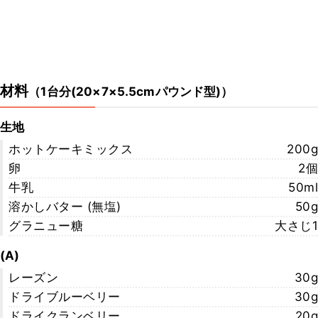
材料
（
1台分(20×7×5.5cmパウンド型)
）
生地
ホットケーキミックス
200g
卵
2個
牛乳
50ml
溶かしバター (無塩)
50g
グラニュー糖
大さじ1
(A)
レーズン
30g
ドライブルーベリー
30g
ドライクランベリー
20g