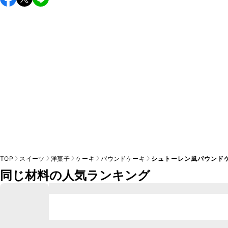
し上がりください。

A
※日持ちは目安です。
こちら
の注意事項をご確認の上、正し
TOP
スイーツ
洋菓子
ケーキ
パウンドケーキ
シュトーレン風パウンド
同じ材料の人気ランキング