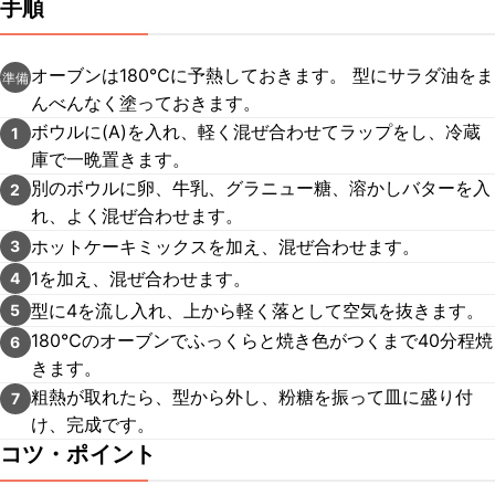
手順
オーブンは180℃に予熱しておきます。 型にサラダ油をま
準備
んべんなく塗っておきます。
ボウルに(A)を入れ、軽く混ぜ合わせてラップをし、冷蔵
1
庫で一晩置きます。
別のボウルに卵、牛乳、グラニュー糖、溶かしバターを入
2
れ、よく混ぜ合わせます。
ホットケーキミックスを加え、混ぜ合わせます。
3
1を加え、混ぜ合わせます。
4
型に4を流し入れ、上から軽く落として空気を抜きます。
5
180℃のオーブンでふっくらと焼き色がつくまで40分程焼
6
きます。
粗熱が取れたら、型から外し、粉糖を振って皿に盛り付
7
け、完成です。
コツ・ポイント