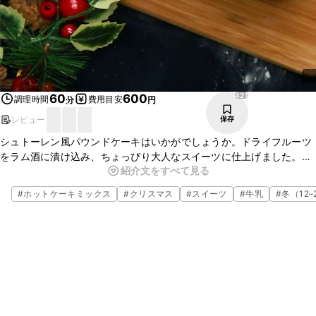
421
60
600
調理時間
費用目安
分
円
レビュー
保存
シュトーレン風パウンドケーキはいかがでしょうか。ドライフルーツ
をラム酒に漬け込み、ちょっぴり大人なスイーツに仕上げました。
紹介文をすべて見る
ホットケーキミックスを使うことで、お手軽にお作りいただけます。
ぜひお試しくださいね。
#
ホットケーキミックス
#
クリスマス
#
スイーツ
#
牛乳
#
冬（12–