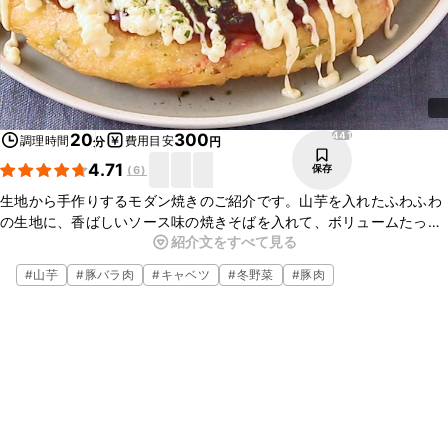
441
20
300
調理時間
費用目安
分
円
4.71
保存
(
6
)
生地から手作りするモダン焼きのご紹介です。山芋を入れたふわふわ
の生地に、香ばしいソース味の焼きそばを入れて、ボリュームたっぷ
紹介文をすべて見る
り食べごたえのある一品です。生地、焼きそば、豚バラ肉の3層が一
体となって、たまらない美味しさですよ。
#
山芋
#
豚バラ肉
#
キャベツ
#
冬野菜
#
豚肉