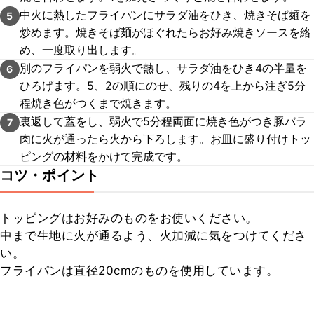
中火に熱したフライパンにサラダ油をひき、焼きそば麺を
5
炒めます。焼きそば麺がほぐれたらお好み焼きソースを絡
め、一度取り出します。
別のフライパンを弱火で熱し、サラダ油をひき4の半量を
6
ひろげます。5、2の順にのせ、残りの4を上から注ぎ5分
程焼き色がつくまで焼きます。
裏返して蓋をし、弱火で5分程両面に焼き色がつき豚バラ
7
肉に火が通ったら火から下ろします。お皿に盛り付けトッ
ピングの材料をかけて完成です。
コツ・ポイント
トッピングはお好みのものをお使いください。

中まで生地に火が通るよう、火加減に気をつけてくださ
い。

フライパンは直径20cmのものを使用しています。