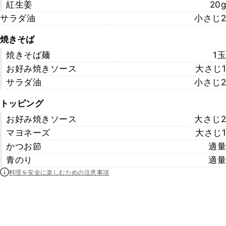
紅生姜
20g
サラダ油
小さじ2
焼きそば
焼きそば麺
1玉
お好み焼きソース
大さじ1
サラダ油
小さじ2
トッピング
お好み焼きソース
大さじ2
マヨネーズ
大さじ1
かつお節
適量
青のり
適量
料理を安全に楽しむための注意事項