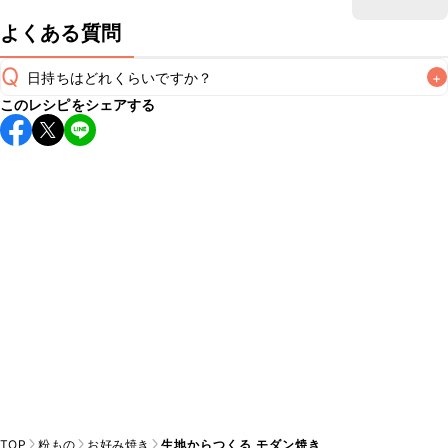
よくある質問
Q
日持ちはどれくらいですか？
+
このレシピをシェアする
保存期間は冷蔵で翌日中が目安です。なるべくお早めにお召
し上がりください。

A
※日持ちは目安です。
こちら
の注意事項をご確認の上、正し
TOP
粉もの
お好み焼き
生地からつくる モダン焼き