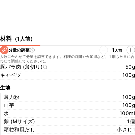
材料
（
1人前
）
1
分量の調整
人前
人数に合わせて分量を調整できます。料理の時間や火加減など、手順も分量に合
わせて調整してくださいね。
豚バラ肉 (薄切り)
50g
キャベツ
100g
生地
薄力粉
100g
山芋
100g
水
100ml
卵 (Mサイズ)
1個
顆粒和風だし
小さじ1