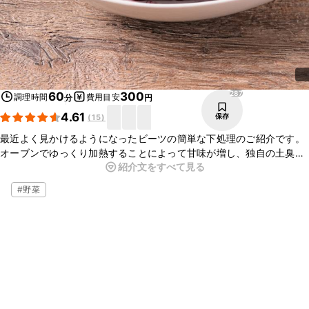
287
60
300
調理時間
費用目安
分
円
4.61
保存
(
15
)
最近よく見かけるようになったビーツの簡単な下処理のご紹介です。
オーブンでゆっくり加熱することによって甘味が増し、独自の土臭さ
紹介文をすべて見る
が抜けます。切ってそのままサラダにしたりスープにしたり色々とア
レンジしてお召し上がりくださいね。
#
野菜