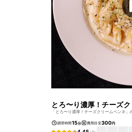
とろ〜り濃厚！チーズク
「
とろ〜り濃厚！チーズクリームペンネ
」
15
300
調理時間
費用目安
分
円
4.45
(
9
)