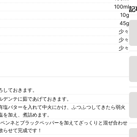
100ml
記
10g
45g
少々
少々
少々
ろしておきます。
ルデンテに茹であげておきます。
有塩バターを入れて中火にかけ、ふつふつしてきたら弱火
塩を加え、煮詰めます。
のペンネとブラックペッパーを加えてざっくりと混ぜ合わせ
散らせて完成です！