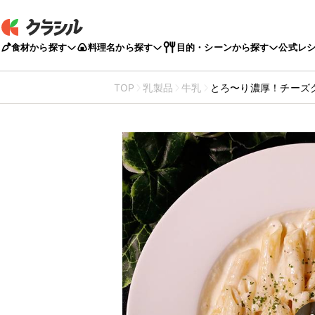
食材から探す
料理名から探す
目的・シーンから探す
公式レ
TOP
乳製品
牛乳
とろ〜り濃厚！チーズ