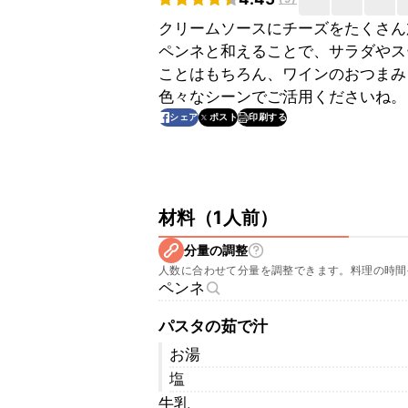
クリームソースにチーズをたくさん
ペンネと和えることで、サラダやス
ことはもちろん、ワインのおつまみ
色々なシーンでご活用くださいね。
印刷する
シェア
ポスト
材料
（
1人前
）
分量の調整
人数に合わせて分量を調整できます。料理の時間
ペンネ
パスタの茹で汁
お湯
塩
牛乳