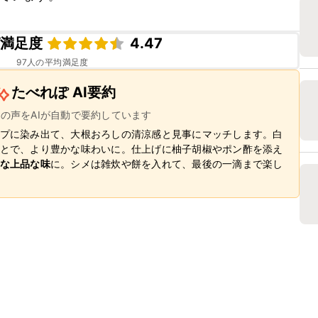
ピ満足度
4.47
97
人の平均満足度
たべれぽ AI要約
ーの声をAIが自動で要約しています
プに染み出て、大根おろしの清涼感と見事にマッチします。白
とで、より豊かな味わいに。仕上げに柚子胡椒やポン酢を添え
な上品な味
に。シメは雑炊や餅を入れて、最後の一滴まで楽し