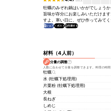
牡蠣のみぞれ鍋はいかがでしょうか
旨味が存分にお楽しみいただけます
すよ。寒い日に、ぜひ作ってみてく
印刷する
シェア
ポスト
材料
（
4人前
）
分量の調整
人数に合わせて分量を調整できます。料理の時間
牡蠣
水 (牡蠣下処理用)
片栗粉 (牡蠣下処理用)
大根
長ねぎ
しめじ