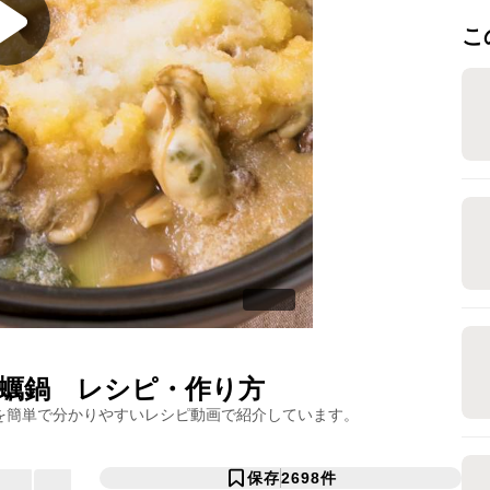
こ
蠣鍋
レシピ・作り方
を簡単で分かりやすいレシピ動画で紹介しています。
保存
2698
件