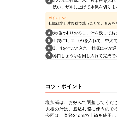
ボウルに牡蠣、水、片栗粉を入れ
3
洗い、ザルに上げて水気を切りま
ポイント
牡蠣は水と片栗粉で洗うことで、臭みを
大根はすりおろし、汁を残してお
4
土鍋に1、2、(A)を入れて、中火
5
3、4を汁ごと入れ、牡蠣に火が
6
薄口しょうゆを回し入れて完成で
7
コツ・ポイント
塩加減は、お好みで調整してくださ
大根の汁は、煮込む際に使うので捨
今回は、直径21cmの土鍋を使用