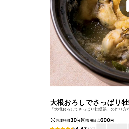
大根おろしでさっぱり牡
「
大根おろしでさっぱり牡蠣鍋
」の作り方
30
600
調理時間
費用目安
分
円
4.47
(
97
)