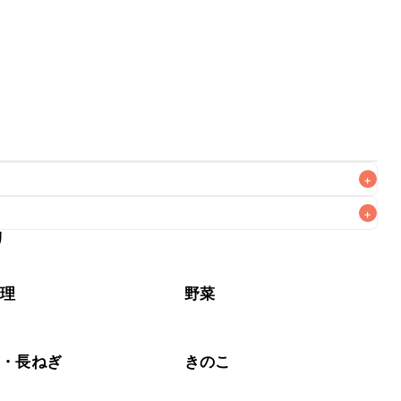
+
+
リ
なるべくお早めにお召し上がりください。

料理
野菜
ぎ・長ねぎ
きのこ