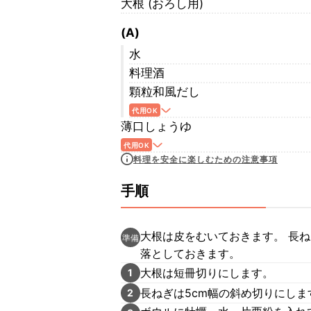
大根 (おろし用)
(A)
水
料理酒
顆粒和風だし
代用OK
薄口しょうゆ
代用OK
料理を安全に楽しむための注意事項
手順
大根は皮をむいておきます。 長
準備
落としておきます。
大根は短冊切りにします。
1
長ねぎは5cm幅の斜め切りにし
2