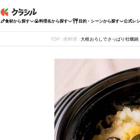
食材から探す
料理名から探す
目的・シーンから探す
公式レ
TOP
肉料理
大根おろしでさっぱり牡蠣鍋