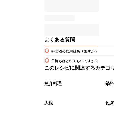
よくある質問
Q
料理酒の代用はありますか？
Q
日持ちはどれくらいですか？
A
このレシピに関連するカテゴ
保存期間は冷蔵で翌日中が目安です。
A
※日持ちは目安です。
こちら
魚介料理
鍋
大根
ね