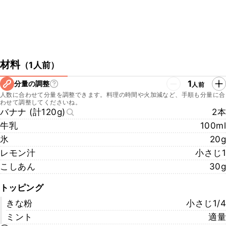
材料
（
1人前
）
1
分量の調整
人前
人数に合わせて分量を調整できます。料理の時間や火加減など、手順も分量に合
わせて調整してくださいね。
バナナ (計120g)
2本
牛乳
100ml
氷
20g
レモン汁
小さじ1
こしあん
30g
トッピング
きな粉
小さじ1/4
ミント
適量