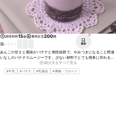
92
15
200
調理時間
費用目安
分
円
レビュー
保存
あんこの甘さと風味がバナナと相性抜群で、やみつきになること間違
いなしのバナナスムージーです。少ない材料でとても簡単に作れるの
紹介文をすべて見る
で、甘いものが飲みたいときにもぴったりです。ぜひ作ってみてはい
かがでしょうか。
#
牛乳
#
バナナ
#
乳製品
#
果物・フルーツ