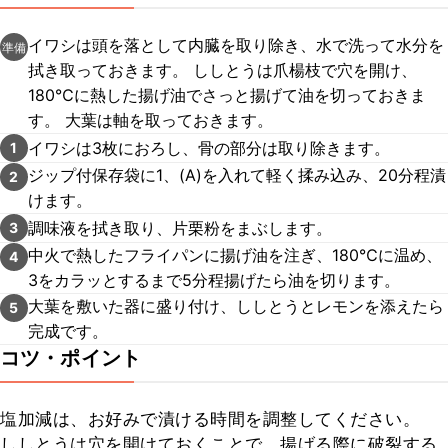
イワシは頭を落として内臓を取り除き、水で洗って水分を
準備
拭き取っておきます。 ししとうは爪楊枝で穴を開け、
180℃に熱した揚げ油でさっと揚げて油を切っておきま
す。 大葉は軸を取っておきます。
イワシは3枚におろし、骨の部分は取り除きます。
1
ジップ付保存袋に1、(A)を入れて軽く揉み込み、20分程漬
2
けます。
調味液を拭き取り、片栗粉をまぶします。
3
中火で熱したフライパンに揚げ油を注ぎ、180℃に温め、
4
3をカラッとするまで5分程揚げたら油を切ります。
大葉を敷いた器に盛り付け、ししとうとレモンを添えたら
5
完成です。
コツ・ポイント
塩加減は、お好みで漬ける時間を調整してください。

ししとうは穴を開けておくことで、揚げる際に破裂する