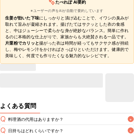
たべれぽ AI要約
※ユーザーの声をAIが自動で要約しています
生姜が効いた下味
にしっかりと漬け込むことで、イワシの臭みが
取れて旨みが凝縮されます。揚げたてはサクッとした衣の食感
と、中はジューシーで柔らかな身が絶妙なバランス。簡単に作れ
るのに本格的な仕上がりで、家族からも大絶賛される一品です。
片栗粉でカリッと
揚がった衣は時間が経ってもサクサク感が持続
し、梅やレモン汁をかければさっぱりといただけます。健康的で
美味しく、何度でも作りたくなる魅力的なレシピです。
よくある質問
Q
料理酒の代用はありますか？
+
Q
日持ちはどれくらいですか？
+