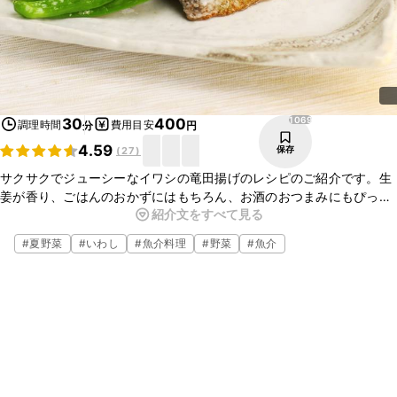
1069
30
400
調理時間
費用目安
分
円
4.59
保存
(
27
)
サクサクでジューシーなイワシの竜田揚げのレシピのご紹介です。生
姜が香り、ごはんのおかずにはもちろん、お酒のおつまみにもぴった
紹介文をすべて見る
りな一品に仕上がっています。ぜひ作ってみてください。
#
夏野菜
#
いわし
#
魚介料理
#
野菜
#
魚介