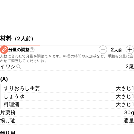
材料
（
2人前
）
2
分量の調整
人前
人数に合わせて分量を調整できます。料理の時間や火加減など、手順も分量に合
わせて調整してくださいね。
イワシ
2尾
(A)
すりおろし生姜
大さじ1
しょうゆ
大さじ1
料理酒
大さじ1
片栗粉
30g
揚げ油
適量
飾り用