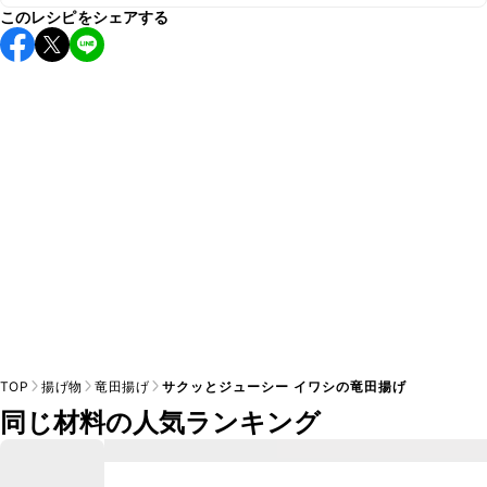
A
このレシピをシェアする
保存期間は冷蔵で翌日中が目安です。なるべくお早めにお召
し上がりください。

A
※日持ちは目安です。
こちら
の注意事項をご確認の上、正し
TOP
揚げ物
竜田揚げ
サクッとジューシー イワシの竜田揚げ
同じ材料の人気ランキング