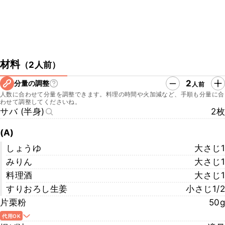
材料
（
2人前
）
2
分量の調整
人前
人数に合わせて分量を調整できます。料理の時間や火加減など、手順も分量に合
わせて調整してくださいね。
サバ (半身)
2枚
(A)
しょうゆ
大さじ1
みりん
大さじ1
料理酒
大さじ1
すりおろし生姜
小さじ1/2
片栗粉
50g
代用OK