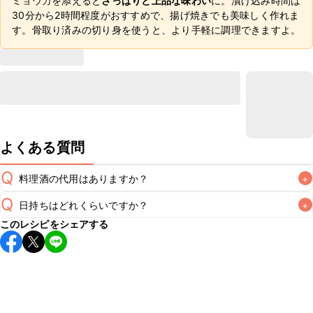
ミョウガを添えると
さっぱりと上品な味わい
に。漬け込み時間は
30分から2時間程度がおすすめで、揚げ焼きでも美味しく作れま
す。骨取り済みの切り身を使うと、より手軽に調理できますよ。
よくある質問
Q
料理酒の代用はありますか？
+
Q
日持ちはどれくらいですか？
+
A
このレシピをシェアする
保存期間は冷蔵で翌日中が目安です。なるべくお早めにお召
し上がりください。

A
※日持ちは目安です。
こちら
の注意事項をご確認の上、正し