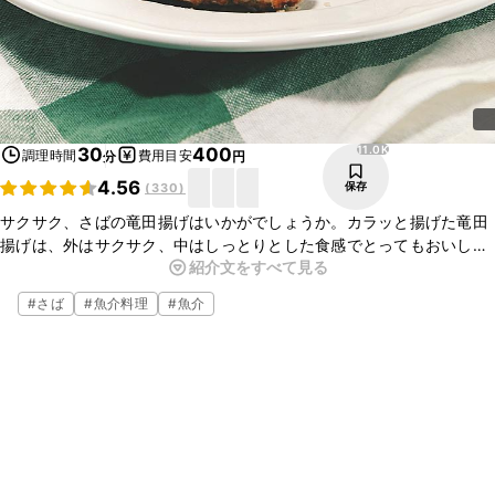
11.0K
30
400
調理時間
費用目安
分
円
4.56
保存
(
330
)
サクサク、さばの竜田揚げはいかがでしょうか。カラッと揚げた竜田
揚げは、外はサクサク、中はしっとりとした食感でとってもおいしい
紹介文をすべて見る
ですよ。ごはんのおかずにはもちろん、お酒のおつまみとしてもおす
すめです。ぜひお試しくださいね。
#
さば
#
魚介料理
#
魚介