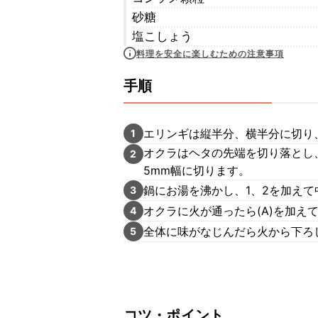
砂糖
塩こしょう
料理を安全に楽しむための注意事項
手順
エリンギは縦半分、横半分に切り
1
オクラはヘタの先端を切り落とし
2
5mm幅に切ります。
鍋にお湯を沸かし、1、2を加えて
3
オクラに火が通ったら(A)を加え
4
全体に味がなじんだら火から下ろ
5
コツ・ポイント