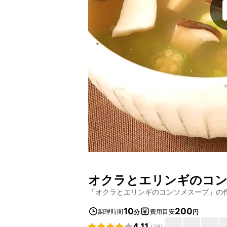
オクラとエリンギのコ
「
オクラとエリンギのコンソメスープ
」の
10
200
調理時間
費用目安
分
円
4.11
(
19
)