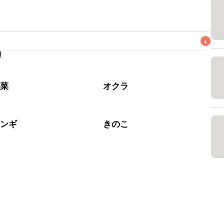
+
リ
なるべくお早めにお召し上がりください。

野菜
オクラ
リンギ
きのこ