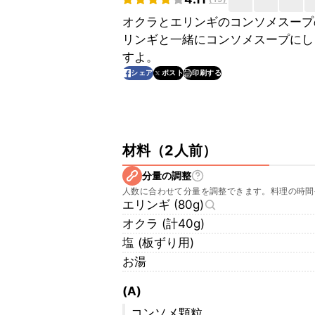
オクラとエリンギのコンソメスープ
リンギと一緒にコンソメスープにし
すよ。
印刷する
シェア
ポスト
材料
（
2人前
）
分量の調整
人数に合わせて分量を調整できます。料理の時間
エリンギ (80g)
オクラ (計40g)
塩 (板ずり用)
お湯
(A)
コンソメ顆粒