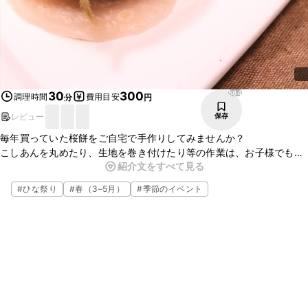
584
30
300
調理時間
費用目安
分
円
レビュー
保存
毎年買っていた桜餅をご自宅で手作りしてみませんか？
こしあんを丸めたり、生地を巻き付けたり等の作業は、お子様でも簡
紹介文をすべて見る
単にできると思いますので、一緒に作るととても楽しくできますね。
ぜひ作ってみてくださいね。
#
ひな祭り
#
春（3–5月）
#
季節のイベント