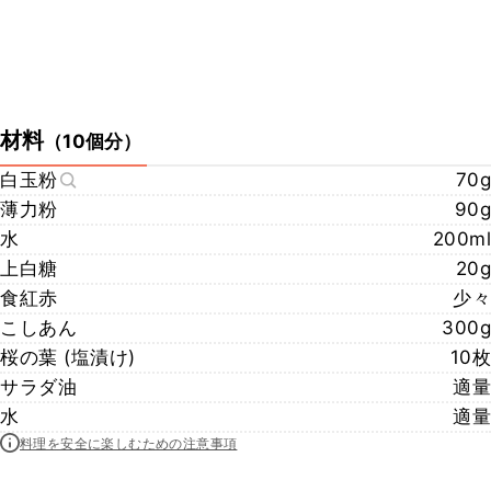
材料
（
10個分
）
白玉粉
70g
薄力粉
90g
水
200ml
上白糖
20g
食紅赤
少々
こしあん
300g
桜の葉 (塩漬け)
10枚
サラダ油
適量
水
適量
料理を安全に楽しむための注意事項