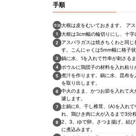
手順
大根は皮をむいておきます。 ア
準備
大根は3cm幅の輪切りにし、十
1
アスパラガスは焼きちくわと同じ
2
す。こんにゃくは5mm幅に格子
鍋に水、1を入れて竹串が刺さるま
3
ボウルに鶏団子の材料を入れ粘り
4
煮汁を作ります。鍋に水、昆布を
5
を取り出します。
中火のまま、かつお節を入れて火
6
濾します。
土鍋に6、干し椎茸、(A)を入れ
7
れ、鶏ひき肉に火が入るまで3分
2、3、ゆで卵、さつま揚げ、結
8
に煮込みます。