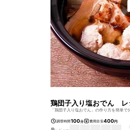
鶏団子入り塩おでん
レ
「
鶏団子入り塩おでん
」の作り方を簡単で
100
400
調理時間
費用目安
分
円
レビュー