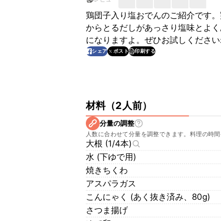
鶏団子入り塩おでんのご紹介です。
からとるだしがあっさり塩味とよく
になりますよ。ぜひお試しください
印刷する
シェア
ポスト
材料
（
2人前
）
分量の調整
人数に合わせて分量を調整できます。料理の時間
大根 (1/4本)
水 (下ゆで用)
焼きちくわ
アスパラガス
こんにゃく (あく抜き済み、80g)
さつま揚げ