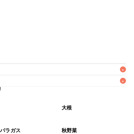
+
+
リ
なるべくお早めにお召し上がりください。

菜
大根
スパラガス
秋野菜