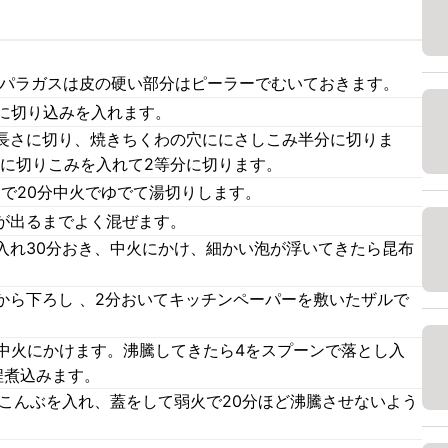
スパラガスは皮の硬い部分はピーラーでむいておきます。
字に切り込みを入れます。
長さに切り、焼きちくわの穴ににさしこみ半分に切りま
状に切りこみを入れて2等分に切ります。
で20分中火でゆでて湯切りします。
が出るまでよく混ぜます。
入れ30分おき、中火にかけ、細かい泡が浮いてきたら昆布
から下ろし 、2分おいてキッチンペーパーを敷いたザルで
て中火にかけます。沸騰してきたら4をスプーンで落とし入
程煮込みます。
びこんぶを入れ、蓋をして弱火で20分ほど沸騰させないよう