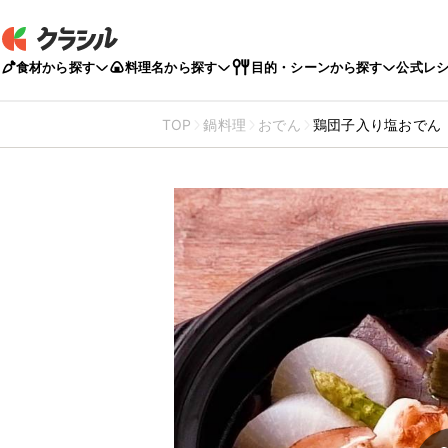
食材から探す
料理名から探す
目的・シーンから探す
公式レ
TOP
鍋料理
おでん
鶏団子入り塩おでん