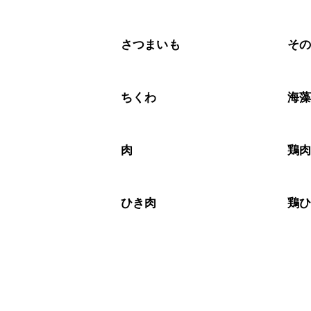
さつまいも
そ
ちくわ
海
肉
鶏
ひき肉
鶏