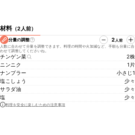
材料
（
2人前
）
2
分量の調整
人前
人数に合わせて分量を調整できます。料理の時間や火加減など、手順も分量に合
わせて調整してくださいね。
チンゲン菜
2株
ニンニク
1片
ナンプラー
小さじ1
塩こしょう
少々
サラダ油
少々
塩
少々
料理を安全に楽しむための注意事項