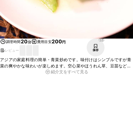
458
20
200
調理時間
費用目安
分
円
レビュー
保存
アジアの家庭料理の簡単・青菜炒めです。味付けはシンプルですが青
菜の爽やかな味わいが楽しめます。空心菜やほうれん草、豆苗などで
紹介文をすべて見る
も美味しくできます。青菜炒めを家で食べたくて作ってみたら激ウ
マ！野菜がたくさん食べれますよ。