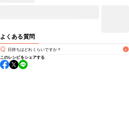
よくある質問
Q
日持ちはどれくらいですか？
+
このレシピをシェアする
保存期間は冷蔵で翌日中が目安です。なるべくお早めにお召
し上がりください。

A
※日持ちは目安です。
こちら
の注意事項をご確認の上、正し