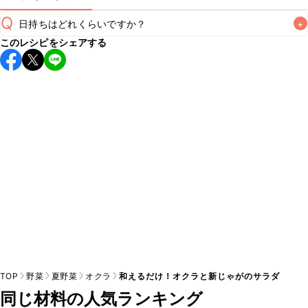
Q
日持ちはどれくらいですか？
+
このレシピをシェアする
保存期間は冷蔵で翌日中が目安です。なるべくお早めにお召
し上がりください。

A
※日持ちは目安です。
こちら
の注意事項をご確認の上、正し
TOP
野菜
夏野菜
オクラ
和えるだけ！オクラと新じゃがのサラダ
同じ材料の人気ランキング