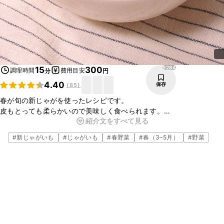
5284
15
300
調理時間
費用目安
分
円
4.40
保存
(
85
)
春が旬の新じゃがを使ったレシピです。
皮もとっても柔らかいので美味しく食べられます。
紹介文をすべて見る
マスタードがピリッと効いていていいアクセントになります。
電子レンジだけで簡単に作れるので是非、作ってみて下さいね。
#
新じゃがいも
#
じゃがいも
#
春野菜
#
春（3–5月）
#
野菜