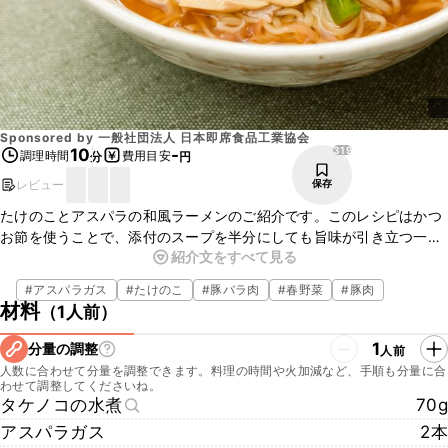
Sponsored by
一般社団法人 日本即席食品工業協会
319
10
-
調理時間
費用目安
分
円
レビュー
保存
たけのことアスパラの和風ラーメンのご紹介です。このレシピはかつ
お節を使うことで、添付のスープを半分にしても旨味が引き立つ一品
紹介文をすべて見る
です。普通に作る時よりも塩分を抑えてお作りいただけますよ。ぜひ
お試しくださいね。
#
アスパラガス
#
たけのこ
#
豚バラ肉
#
春野菜
#
豚肉
材料
（
1人前
）
1
分量の調整
人前
人数に合わせて分量を調整できます。料理の時間や火加減など、手順も分量に合
わせて調整してくださいね。
タケノコの水煮
70g
アスパラガス
2本