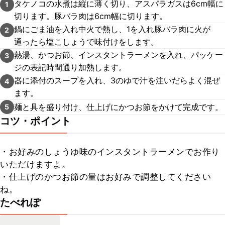
タケノコの水煮は縦に薄く切り、アスパラガスは6cm幅に
1
切ります。豚バラ肉は6cm幅に切ります。
鍋にごま油を入れ中火で熱し、1を入れ豚バラ肉に火が
2
通ったら塩こしょうで味付けをします。
熱湯、かつお節、インスタントラーメンを入れ、パッケー
3
ジの表記時間通り加熱します。
器に添付のスープを入れ、3のゆで汁を注いだらよく混ぜ
4
ます。
麺と具を盛り付け、仕上げにかつお節をかけて完成です。
5
コツ・ポイント
・お好みのしょうゆ味のインスタントラーメンでお作り
いただけますよ。

・仕上げのかつお節の量はお好みで調整してください
ね。
たべれぽ