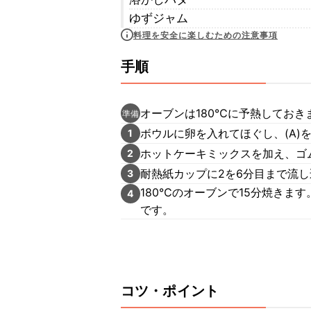
ゆずジャム
料理を安全に楽しむための注意事項
手順
オーブンは180℃に予熱しておき
準備
ボウルに卵を入れてほぐし、(A)
1
ホットケーキミックスを加え、ゴ
2
耐熱紙カップに2を6分目まで流
3
180℃のオーブンで15分焼きま
4
です。
コツ・ポイント