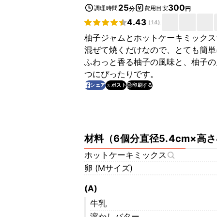
25
300
調理時間
費用目安
分
円
4.43
(
14
)
柚子ジャムとホットケーキミックス
混ぜて焼くだけなので、とても簡単
ふわっと香る柚子の風味と、柚子の
つにぴったりです。
印刷する
シェア
ポスト
材料
（
6個分直径5.4cm×高
ホットケーキミックス
卵 (Mサイズ)
(A)
牛乳
溶かしバター