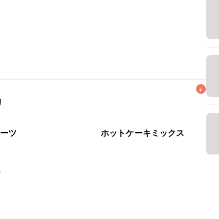
+
リ
なるべくお早めにお召し上がりください。

イーツ
ホットケーキミックス
乳