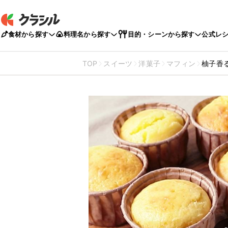
食材から探す
料理名から探す
目的・シーンから探す
公式レ
TOP
スイーツ
洋菓子
マフィン
柚子香