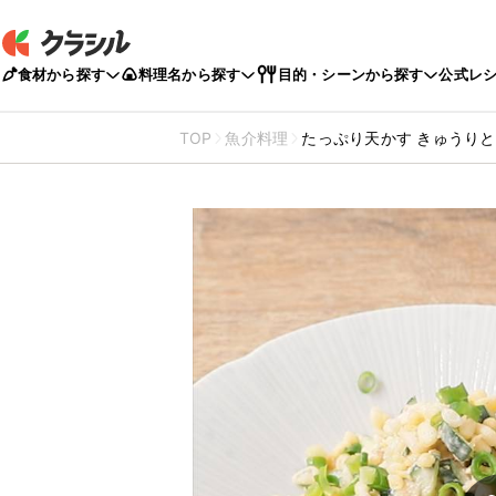
食材から探す
料理名から探す
目的・シーンから探す
公式レ
TOP
魚介料理
たっぷり天かす きゅうり