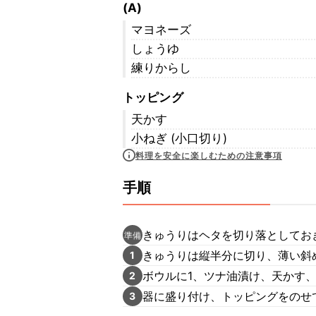
(A)
マヨネーズ
しょうゆ
練りからし
トッピング
天かす
小ねぎ (小口切り)
料理を安全に楽しむための注意事項
手順
きゅうりはヘタを切り落としてお
準備
きゅうりは縦半分に切り、薄い斜
1
ボウルに1、ツナ油漬け、天かす、
2
器に盛り付け、トッピングをのせ
3