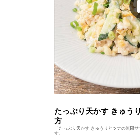
たっぷり天かす きゅう
方
「
たっぷり天かす きゅうりとツナの無限サ
す。