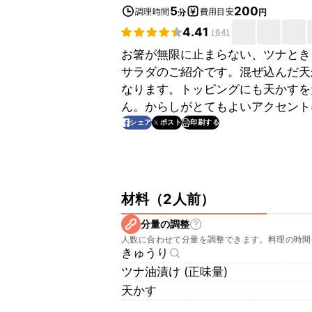
5
200
調理時間
費用目安
分
円
4.41
(
64
)
お箸が無限に止まらない、ツナとき
サラダのご紹介です。混ぜ込んだ天
なります。トッピングにも天かすを
ん。からしがとてもよいアクセント
印刷する
シェア
ポスト
材料
（
2人前
）
分量の調整
人数に合わせて分量を調整できます。料理の時間
きゅうり
ツナ油漬け (正味量)
天かす