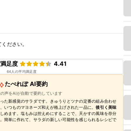
てください。
ピ満足度
4.41
64
人の平均満足度
たべれぽ AI要約
ーの声をAIが自動で要約しています
った新感覚のサラダです。きゅうりとツナの定番の組み合わせ
、いつものマヨネーズ和えが格上げされた一品に。
後引く美味
しめます。塩もみは控えめにすることで、天かすの風味を存分
。簡単に作れて、サラダの新しい可能性を感じられるレシピで