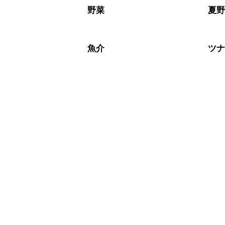
※日持ちは目安です。
こちら
野菜
夏
魚介
ツ