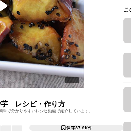
こ
学芋
レシピ・作り方
簡単で分かりやすいレシピ動画で紹介しています。
保存
37.9K
件