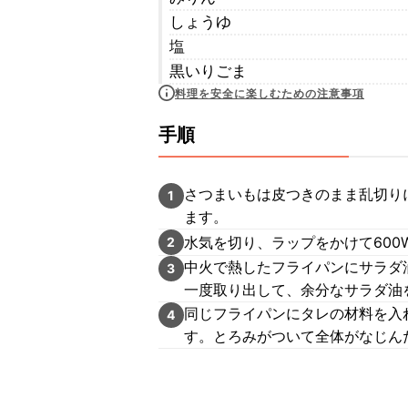
しょうゆ
塩
黒いりごま
料理を安全に楽しむための注意事項
手順
さつまいもは皮つきのまま乱切り
1
ます。
水気を切り、ラップをかけて600
2
中火で熱したフライパンにサラダ
3
一度取り出して、余分なサラダ油
同じフライパンにタレの材料を入
4
す。とろみがついて全体がなじん