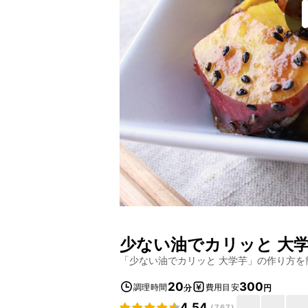
少ない油でカリッと 大
「
少ない油でカリッと 大学芋
」の作り方を
20
300
調理時間
費用目安
分
円
4.54
(
767
)