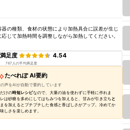
容器の種類、食材の状態により加熱具合に誤差が生じ
に応じて加熱時間を調整しながら加熱してください。
満足度
4.54
767
人の平均満足度
たべれぽ AI要約
ーの声をAIが自動で要約しています
だけの
時短レシピ
なので、大量の油を使わずに手軽に作れま
レは砂糖を多めにしてはちみつを加えると、甘みが引き立ち
と
まを加えるとプチプチした食感と香ばしさがアップ。冷めてか
味しさを楽しめます。