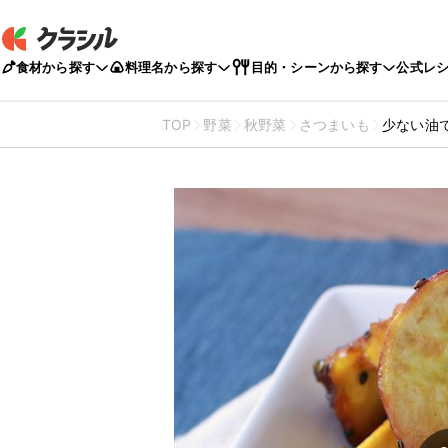
食材から探す
料理名から探す
目的・シーンから探す
公式レ
TOP
野菜
秋野菜
さつまいも
少ない油