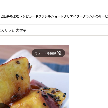
シピ
記事をよむ
レシピカード
クラシルショート
クリエイター
クラシルのサー
でカリッと 大学芋
ミュートを解除