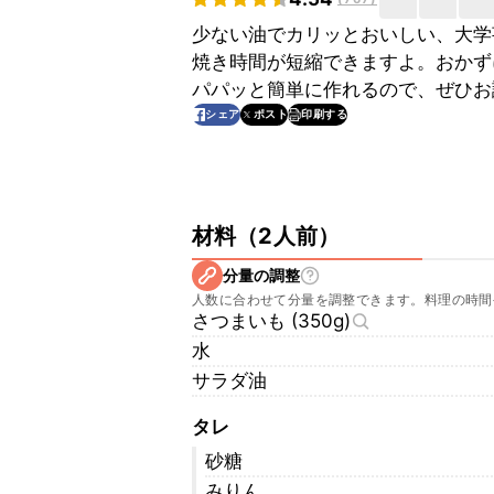
少ない油でカリッとおいしい、大学
焼き時間が短縮できますよ。おかず
パパッと簡単に作れるので、ぜひお
印刷する
シェア
ポスト
材料
（
2人前
）
分量の調整
人数に合わせて分量を調整できます。料理の時間
さつまいも (350g)
水
サラダ油
タレ
砂糖
みりん